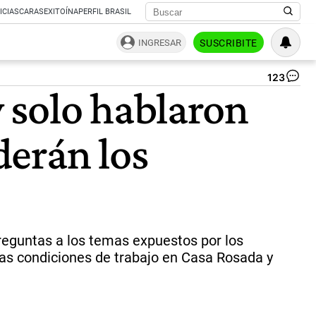
ICIAS
CARAS
EXITOÍNA
PERFIL BRASIL
INGRESAR
SUSCRIBITE
123
Ma
 solo hablaron
Ad
|
Ca
derán los
we
preguntas a los temas expuestos por los
las condiciones de trabajo en Casa Rosada y