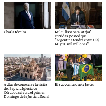
Charla técnica
Milei, listo para 'atajar'
corridas: posteó que
"Argentina tendrá entre US$
60 y 70 mil millones"
A días de conocerse la visita
El subcomandante Javier
del Papa, la Iglesia de
Córdoba celebra el primer
Domingo de la Justicia Social