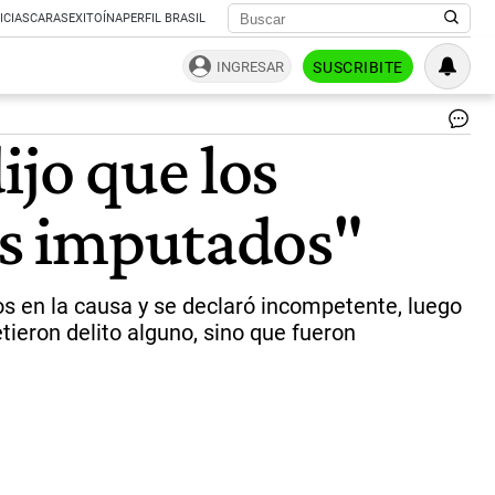
ICIAS
CARAS
EXITOÍNA
PERFIL BRASIL
INGRESAR
SUSCRIBITE
LU
ijo que los
GO
EL
JU
ros imputados"
DE
BA
CE
AS
PO
ados en la causa y se declaró incompetente, luego
LA
ieron delito alguno, sino que fueron
PO
//
NA
|
NA