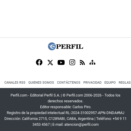
CANALES RSS
QUIENES SOMOS
CONTÁCTENOS
PRIVACIDAD
EQUIPO
REGLAS
Perfil.com - Editorial Perfil S.A.
| © Perfil.com 2006-2026 - Todos los
derechos reservados.
Editor responsable: Carlos Piro.
Registro de la propiedad intelectual RL-2024-31002957-APN-DNDA#MJ
Dirección:
California 2715
,
C1289ABI
,
CABA, Argentina
| Teléfono:
+54 9 11
3453 4567
| E-mail:
atencion@perfil.com