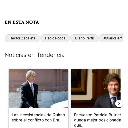
EN ESTA NOTA
Héctor Zabaleta
Paolo Rocca
Diario Perfil
#DiarioPerfil
Noticias en Tendencia
Este listado muestra los artículos con más comentarios en los últim
Un artículo de tendencia con el título "Las incosistencias de Qu
Un artículo de tendencia con e
Las incosistencias de Quirno
Encuesta: Patricia Bullrich
sobre el conflicto con Bra...
queda mejor posicionada
que...