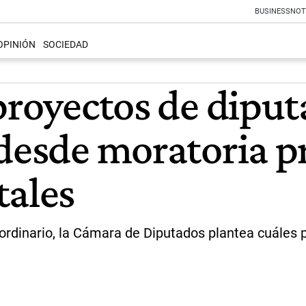
BUSINESS
NOT
OPINIÓN
SOCIEDAD
proyectos de dipu
desde moratoria p
tales
aordinario, la Cámara de Diputados plantea cuáles p