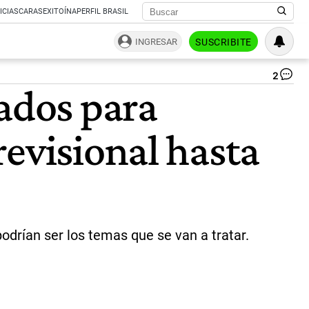
ICIAS
CARAS
EXITOÍNA
PERFIL BRASIL
INGRESAR
SUSCRIBITE
2
Di
tados para
|
Te
revisional hasta
odrían ser los temas que se van a tratar.