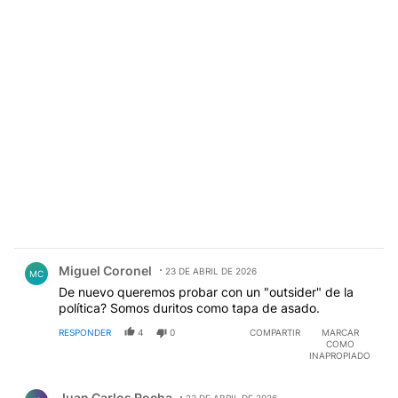
Comentario de Miguel Coronel.
Miguel Coronel
23 DE ABRIL DE 2026
MC
De nuevo queremos probar con un "outsider" de la
política? Somos duritos como tapa de asado.
RESPONDER
4
0
COMPARTIR
MARCAR
COMO
INAPROPIADO
Comentario de Juan Carlos Rocha.
Juan Carlos Rocha
23 DE ABRIL DE 2026