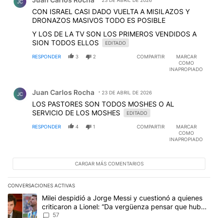
JC
CON ISRAEL CASI DADO VUELTA A MISILAZOS Y
DRONAZOS MASIVOS TODO ES POSIBLE
Y LOS DE LA TV SON LOS PRIMEROS VENDIDOS A
SION TODOS ELLOS
EDITADO
RESPONDER
3
2
COMPARTIR
MARCAR
COMO
INAPROPIADO
Comentario de Juan Carlos Rocha.
Juan Carlos Rocha
23 DE ABRIL DE 2026
JC
LOS PASTORES SON TODOS MOSHES O AL
SERVICIO DE LOS MOSHES
EDITADO
RESPONDER
4
1
COMPARTIR
MARCAR
COMO
INAPROPIADO
CARGAR MÁS COMENTARIOS
CONVERSACIONES ACTIVAS
Este listado muestra los artículos con más comentarios en los últim
Un artículo de tendencia con el título "Milei despidió a Jorge Mes
Milei despidió a Jorge Messi y cuestionó a quienes
criticaron a Lionel: “Da vergüenza pensar que hubo
anti-Messi”
57