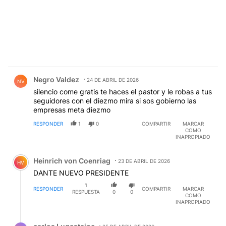
Comentario de Negro Valdez.
Negro Valdez
24 DE ABRIL DE 2026
NV
silencio come gratis te haces el pastor y le robas a tus
seguidores con el diezmo mira si sos gobierno las
empresas meta diezmo
RESPONDER
1
0
COMPARTIR
MARCAR
COMO
INAPROPIADO
Comentario de Heinrich von Coenriag.
Heinrich von Coenriag
23 DE ABRIL DE 2026
HV
DANTE NUEVO PRESIDENTE
1
RESPONDER
COMPARTIR
MARCAR
RESPUESTA
0
0
COMO
INAPROPIADO
Respuesta de carlos Lugastaine.