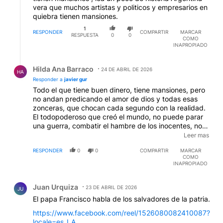
vera que muchos artistas y politicos y empresarios en
quiebra tienen mansiones.
1
RESPONDER
COMPARTIR
MARCAR
RESPUESTA
0
0
COMO
INAPROPIADO
Respuesta de Hilda Ana Barraco.
Hilda Ana Barraco
24 DE ABRIL DE 2026
HA
Responder a
javier gur
Todo el que tiene buen dinero, tiene mansiones, pero
no andan predicando el amor de dios y todas esas
zonceras, que chocan cada segundo con la realidad.
El todopoderoso que creó el mundo, no puede parar
una guerra, combatir el hambre de los inocentes, no
puede nada, porque no existe. Al menos los católicos
Leer mas
piden la limosna y cada uno da si quiere, pero este
RESPONDER
0
0
COMPARTIR
MARCAR
señor dante, pertenece a la religión que les obliga a
COMO
pagar el diezmo. Y sume usted el diezmo de millones
INAPROPIADO
y millones, que por desgracia, no van a los pobres.
Comentario de Juan Urquiza.
Juan Urquiza
23 DE ABRIL DE 2026
JU
El papa Francisco habla de los salvadores de la patria.
https://www.facebook.com/reel/1526080082410087?
locale=es_LA