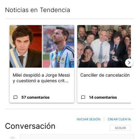
Noticias en Tendencia
Este listado muestra los artículos con más comentarios en los últim
Un artículo de tendencia con el título "Milei despidió a Jorge 
Un artículo de tendencia con e
Milei despidió a Jorge Messi
Canciller de cancelación
y cuestionó a quienes crit...
57 comentarios
14 comentarios
INICIAR SESIÓN
|
CREAR CUENTA
Conversación
SIGA ESTA CO
SEGUIR