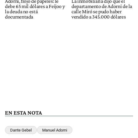
Adorni, flojo de papeles: le
La inmobiliaria dijo que el
debe 65 mil dólares a Feijoo y
departamento de Adorni de la
la deuda no está
calle Miró se pudo haber
documentada
vendido a 345.000 dólares
EN ESTA NOTA
Dante Gebel
Manuel Adorni