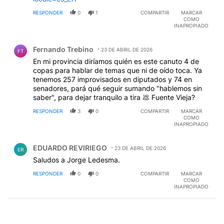
RESPONDER
0
1
COMPARTIR
MARCAR
COMO
INAPROPIADO
Comentario de Fernando Trebino.
Fernando Trebino
23 DE ABRIL DE 2026
FT
En mi provincia diríamos quién es este canuto 4 de
copas para hablar de temas que ni de oído toca. Ya
tenemos 257 improvisados en diputados y 74 en
senadores, pará qué seguir sumando "hablemos sin
saber", para dejar tranquilo a tira 💩 Fuente Vieja?
RESPONDER
3
0
COMPARTIR
MARCAR
COMO
INAPROPIADO
Comentario de EDUARDO REVIRIEGO.
EDUARDO REVIRIEGO
23 DE ABRIL DE 2026
ER
Saludos a Jorge Ledesma.
RESPONDER
0
0
COMPARTIR
MARCAR
COMO
INAPROPIADO