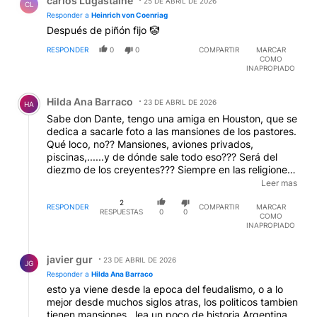
carlos Lugastaine
25 DE ABRIL DE 2026
CL
Responder a
Heinrich von Coenriag
Después de piñón fijo 🤡
RESPONDER
0
0
COMPARTIR
MARCAR
COMO
INAPROPIADO
Comentario de Hilda Ana Barraco.
Hilda Ana Barraco
23 DE ABRIL DE 2026
HA
Sabe don Dante, tengo una amiga en Houston, que se
dedica a sacarle foto a las mansiones de los pastores.
Qué loco, no?? Mansiones, aviones privados,
piscinas,......y de dónde sale todo eso??? Será del
diezmo de los creyentes??? Siempre en las religiones
usan a los pobres, pero desde el lujo del Vaticano, las
Leer mas
mansiones de ustedes y no quiero saber de las otras
2
religiones, todo desdice lo que predican. Toso se
RESPONDER
COMPARTIR
MARCAR
RESPUESTAS
0
0
COMO
vuelve un choque con la realidad. Soy atea, tal vez
INAPROPIADO
porque siempre la realidad, destroza los relatos que
ustedes tanto usan con los creyentes,
Respuesta de javier gur.
javier gur
23 DE ABRIL DE 2026
JG
Responder a
Hilda Ana Barraco
esto ya viene desde la epoca del feudalismo, o a lo
mejor desde muchos siglos atras, los politicos tambien
tienen mansiones , lea un poco de historia Argentina