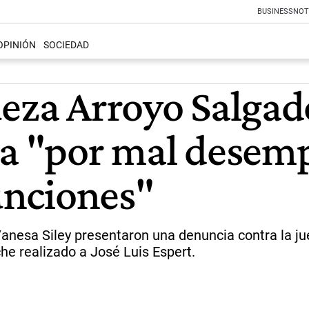
BUSINESS
NOT
OPINIÓN
SOCIEDAD
ueza Arroyo Salgad
ra "por mal desem
funciones"
Vanesa Siley presentaron una denuncia contra la j
ache realizado a José Luis Espert.