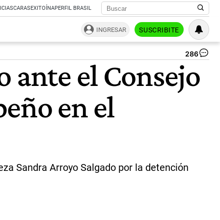
ICIAS
CARAS
EXITOÍNA
PERFIL BRASIL
INGRESAR
SUSCRIBITE
286
Sa
o ante el Consejo
Ar
Sa
|
peño en el
NA
ueza Sandra Arroyo Salgado por la detención