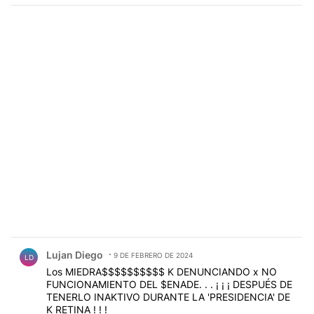
Comentario de Lujan Diego.
Lujan Diego
9 DE FEBRERO DE 2024
LD
Los MIEDRA$$$$$$$$$$ K DENUNCIANDO x NO
FUNCIONAMIENTO DEL $ENADE. . . ¡ ¡ ¡ DESPUÉS DE
TENERLO INAKTIVO DURANTE LA 'PRESIDENCIA' DE
K RETINA ! ! !