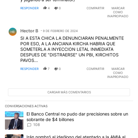
RESPONDER
4
0
COMPARTIR
MARCAR
COMO
INAPROPIADO
Comentario de Hector B.
Hector B
9 DE FEBRERO DE 2024
HB
SI A ESTA CHICA LA DENUNCIARAN PENALMENTE
POR ESO, A LA ANCIANA KIRCHA HABRIA QUE
SOMETERLA A INYECCION LETAL INMEDIATA
DESPUES DE "DISTRAERSE" UN PBI, KIRCHITOS
PAVOS...
RESPONDER
7
0
COMPARTIR
MARCAR
COMO
INAPROPIADO
CARGAR MÁS COMENTARIOS
CONVERSACIONES ACTIVAS
Este listado muestra los artículos con más comentarios en los últim
Un artículo de tendencia con el título "El Banco Central no pudo 
El Banco Central no pudo dar precisiones sobre un
sobrante de $4 billones
108
Un artículo de tendencia con el título "Irán nombró al ideólogo d
Irán nombró al ideólogo del atentado a la AMIA al