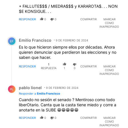
+ FALLUTE$$$ / MIEDRA$$$ y KARAROTA$. . . NON
$E KONSIGUE. . .
RESPONDER
0
0
COMPARTIR
MARCAR
COMO
INAPROPIADO
Comentario de Emilio Francisco.
Emilio Francisco
9 DE FEBRERO DE 2024
EF
Es lo que hicieron siempre ellos por décadas. Ahora
quieren denunciar que perdieron las elecciones y no
saben que hacer.
1
RESPONDER
COMPARTIR
MARCAR
RESPUESTA
1
0
COMO
INAPROPIADO
Respuesta de pablo lionel.
pablo lionel
9 DE FEBRERO DE 2024
PL
Responder a
Emilio Francisco
Cuando no sesión el senado ? Mentiroso como todo
liberOtario. Canta que la casta tiene miedo y corre a
anotarte en la SUBE 😁😁😁😁😁
RESPONDER
0
0
COMPARTIR
MARCAR
COMO
INAPROPIADO