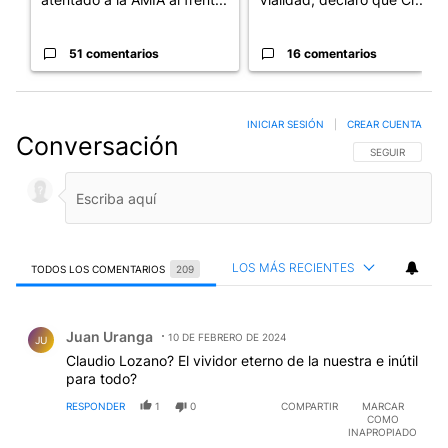
51 comentarios
16 comentarios
INICIAR SESIÓN
|
CREAR CUENTA
Conversación
SIGA ESTA CO
SEGUIR
LOS MÁS RECIENTES
TODOS LOS COMENTARIOS
209
Todos los comentarios
Comentario de Juan Uranga.
Juan Uranga
10 DE FEBRERO DE 2024
JU
Claudio Lozano? El vividor eterno de la nuestra e inútil
para todo?
RESPONDER
1
0
COMPARTIR
MARCAR
COMO
INAPROPIADO