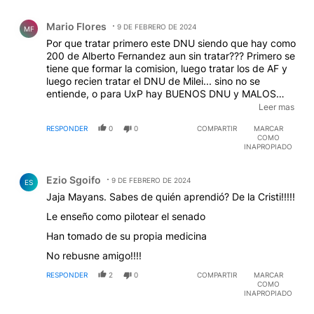
Comentario de Mario Flores.
Mario Flores
9 DE FEBRERO DE 2024
MF
Por que tratar primero este DNU siendo que hay como
200 de Alberto Fernandez aun sin tratar??? Primero se
tiene que formar la comision, luego tratar los de AF y
luego recien tratar el DNU de Milei... sino no se
entiende, o para UxP hay BUENOS DNU y MALOS
DNU? Cierto me olvidaba de su doble vara, cuando
Leer mas
ellos son gobierno... TODAS LAS FACULTADES... pero
RESPONDER
0
0
COMPARTIR
MARCAR
cuando no lo son, se vuelven constitucionalistas...un
COMO
de sas tre!
INAPROPIADO
Comentario de Ezio Sgoifo.
Ezio Sgoifo
9 DE FEBRERO DE 2024
ES
Jaja Mayans. Sabes de quién aprendió? De la Cristi!!!!!
Le enseño como pilotear el senado
Han tomado de su propia medicina
No rebusne amigo!!!!
RESPONDER
2
0
COMPARTIR
MARCAR
COMO
INAPROPIADO