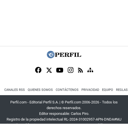
CANALES RSS
QUIENES SOMOS
CONTÁCTENOS
PRIVACIDAD
EQUIPO
REGLAS
Perfil.com - Editorial Perfil S.A.
| © Perfil.com 2006-2026 - Todos los
derechos reservados.
Editor responsable: Carlos Piro.
Registro de la propiedad intelectual RL-2024-31002957-APN-DNDA#MJ
Dirección:
California 2715
,
C1289ABI
,
CABA, Argentina
| Teléfono:
+54 9 11