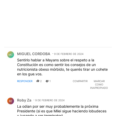
Comentario de MIGUEL CORDOBA.
MIGUEL CORDOBA
9 DE FEBRERO DE 2024
MC
Sentirlo hablar a Mayans sobre el respeto a la
Constitución es como sentir los consejos de un
nutricionista obeso mórbido, te querés tirar un cohete
en los gue.vos.
RESPONDER
2
1
COMPARTIR
MARCAR
COMO
INAPROPIADO
Comentario de Roby Za.
Roby Za
9 DE FEBRERO DE 2024
RZ
La odian por ser muy probablemente la próxima
Presidente (si es que Milei sigue haciendo lobudeces
y jugando a ser terminator)