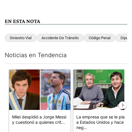
EN ESTA NOTA
Siniestro Vial
Accidente De Tránsito
Código Penal
Diputa
Noticias en Tendencia
Este listado muestra los artículos con más comentarios en los últim
Un artículo de tendencia con el título "Milei despidió a Jorge 
Un artículo de tendencia con 
Milei despidió a Jorge Messi
La empresa que se le plantó
y cuestionó a quienes crit...
a Estados Unidos y hace
neg...