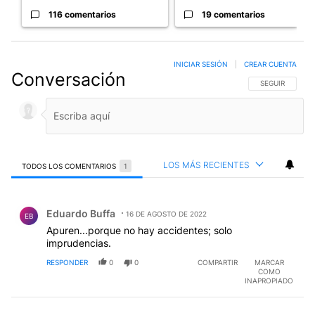
116 comentarios
19 comentarios
INICIAR SESIÓN
|
CREAR CUENTA
Conversación
SIGA ESTA CO
SEGUIR
LOS MÁS RECIENTES
TODOS LOS COMENTARIOS
1
Todos los comentarios
Comentario de Eduardo Buffa.
Eduardo Buffa
16 DE AGOSTO DE 2022
EB
Apuren...porque no hay accidentes; solo
imprudencias.
RESPONDER
0
0
COMPARTIR
MARCAR
COMO
INAPROPIADO