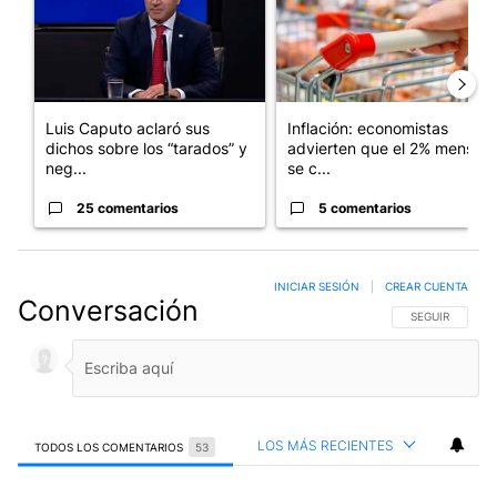
Luis Caputo aclaró sus
Inflación: economistas
dichos sobre los “tarados” y
advierten que el 2% mensual
neg...
se c...
25 comentarios
5 comentarios
INICIAR SESIÓN
|
CREAR CUENTA
Conversación
SIGA ESTA CO
SEGUIR
LOS MÁS RECIENTES
TODOS LOS COMENTARIOS
53
Todos los comentarios