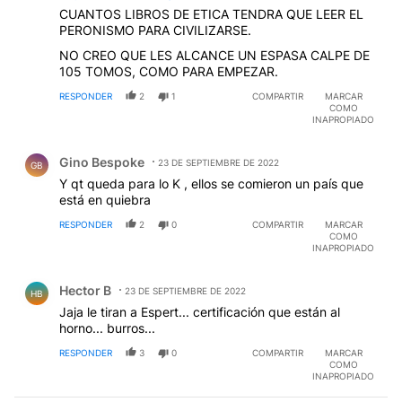
CUANTOS LIBROS DE ETICA TENDRA QUE LEER EL
PERONISMO PARA CIVILIZARSE.
NO CREO QUE LES ALCANCE UN ESPASA CALPE DE
105 TOMOS, COMO PARA EMPEZAR.
RESPONDER
2
1
COMPARTIR
MARCAR
COMO
INAPROPIADO
Comentario de Gino Bespoke.
Gino Bespoke
23 DE SEPTIEMBRE DE 2022
GB
Y qt queda para lo K , ellos se comieron un país que
está en quiebra
RESPONDER
2
0
COMPARTIR
MARCAR
COMO
INAPROPIADO
Comentario de Hector B.
Hector B
23 DE SEPTIEMBRE DE 2022
HB
Jaja le tiran a Espert... certificación que están al
horno... burros...
RESPONDER
3
0
COMPARTIR
MARCAR
COMO
INAPROPIADO