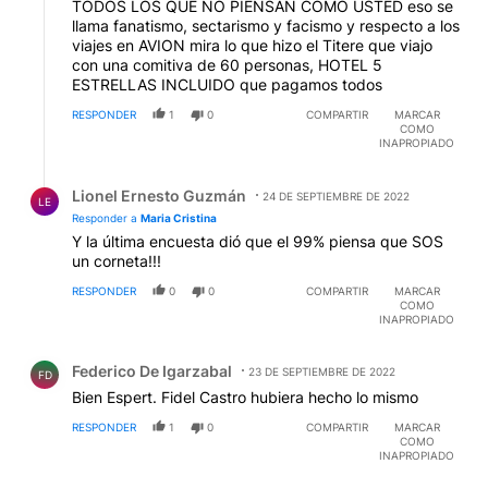
TODOS LOS QUE NO PIENSAN COMO USTED eso se
llama fanatismo, sectarismo y facismo y respecto a los
viajes en AVION mira lo que hizo el Titere que viajo
con una comitiva de 60 personas, HOTEL 5
ESTRELLAS INCLUIDO que pagamos todos
RESPONDER
1
0
COMPARTIR
MARCAR
COMO
INAPROPIADO
Respuesta de Lionel Ernesto Guzmán.
Lionel Ernesto Guzmán
24 DE SEPTIEMBRE DE 2022
LE
Responder a
Maria Cristina
Y la última encuesta dió que el 99% piensa que SOS
un corneta!!!
RESPONDER
0
0
COMPARTIR
MARCAR
COMO
INAPROPIADO
Comentario de Federico De Igarzabal.
Federico De Igarzabal
23 DE SEPTIEMBRE DE 2022
FD
Bien Espert. Fidel Castro hubiera hecho lo mismo
RESPONDER
1
0
COMPARTIR
MARCAR
COMO
INAPROPIADO