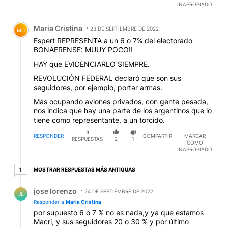
INAPROPIADO
Comentario de Maria Cristina.
Maria Cristina
23 DE SEPTIEMBRE DE 2022
MC
Espert REPRESENTA a un 6 o 7% del electorado
BONAERENSE: MUUY POCO!!
HAY que EVIDENCIARLO SIEMPRE.
REVOLUCIÓN FEDERAL declaró que son sus
seguidores, por ejemplo, portar armas.
Más ocupando aviones privados, con gente pesada,
nos indica que hay una parte de los argentinos que lo
tiene como representante, a un torcido.
3
RESPONDER
COMPARTIR
MARCAR
RESPUESTAS
2
1
COMO
INAPROPIADO
1 respuesta más antiguas
MOSTRAR RESPUESTAS MÁS ANTIGUAS
1
Respuesta de jose lorenzo.
jose lorenzo
24 DE SEPTIEMBRE DE 2022
JL
Responder a
Maria Cristina
por supuesto 6 o 7 % no es nada,y ya que estamos
Macri, y sus seguidores 20 o 30 % y por último