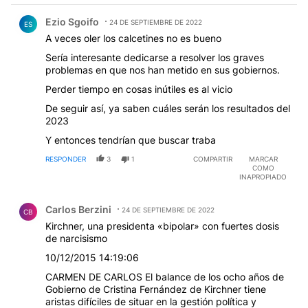
Comentario de Ezio Sgoifo.
Ezio Sgoifo
24 DE SEPTIEMBRE DE 2022
ES
A veces oler los calcetines no es bueno
Sería interesante dedicarse a resolver los graves
problemas en que nos han metido en sus gobiernos.
Perder tiempo en cosas inútiles es al vicio
De seguir así, ya saben cuáles serán los resultados del
2023
Y entonces tendrían que buscar traba
RESPONDER
3
1
COMPARTIR
MARCAR
COMO
INAPROPIADO
Comentario de Carlos Berzini.
Carlos Berzini
24 DE SEPTIEMBRE DE 2022
CB
Kirchner, una presidenta «bipolar» con fuertes dosis
de narcisismo
10/12/2015 14:19:06
CARMEN DE CARLOS El balance de los ocho años de
Gobierno de Cristina Fernández de Kirchner tiene
aristas difíciles de situar en la gestión política y