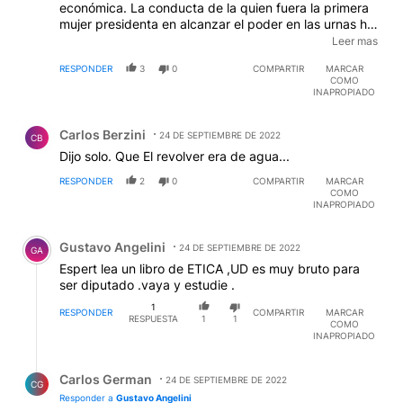
económica. La conducta de la quien fuera la primera
mujer presidenta en alcanzar el poder en las urnas ha
sido ... Fernández de Kirchner», es una prueba de ello.
Leer mas
En éste, su autor, médico y periodista, describe que la
RESPONDER
3
0
COMPARTIR
MARCAR
líder peronista «es bipolar, tiene atrofia del lóbulo
COMO
frontal bilateral, padece el síndrome de Hubris y el de
INAPROPIADO
Moria». Traducido a lenguaje doméstico, se ...
Comentario de Carlos Berzini.
preguntó en Twitter, «¿Hay más de mil asistentes al
Carlos Berzini
evento? ¿Serán todos de «La Cámpola» (sic) y
24 DE SEPTIEMBRE DE 2022
CB
vinieron sólo por el aloz (sic) y el petlóleo? (sic)”» La
Dijo solo. Que El revolver era de agua...
gracia de reemplazar las erres por eles de La
RESPONDER
2
0
COMPARTIR
MARCAR
Cámpora (organización política ultra kirchnerista) , el
COMO
INAPROPIADO
Comentario de Gustavo Angelini.
Gustavo Angelini
24 DE SEPTIEMBRE DE 2022
GA
Espert lea un libro de ETICA ,UD es muy bruto para
ser diputado .vaya y estudie .
1
RESPONDER
COMPARTIR
MARCAR
RESPUESTA
1
1
COMO
INAPROPIADO
Respuesta de Carlos German.
Carlos German
24 DE SEPTIEMBRE DE 2022
CG
Responder a
Gustavo Angelini