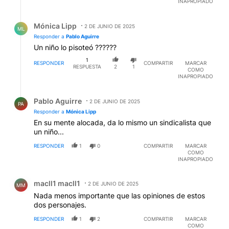
INAPROPIADO
Respuesta de Mónica Lipp.
Mónica Lipp
2 DE JUNIO DE 2025
ML
Responder a
Pablo Aguirre
Un niño lo pisoteó ??????
1
RESPONDER
COMPARTIR
MARCAR
RESPUESTA
2
1
COMO
INAPROPIADO
Respuesta de Pablo Aguirre.
Pablo Aguirre
2 DE JUNIO DE 2025
PA
Responder a
Mónica Lipp
En su mente alocada, da lo mismo un sindicalista que
un niño...
RESPONDER
1
0
COMPARTIR
MARCAR
COMO
INAPROPIADO
Comentario de macll1 macll1.
macll1 macll1
2 DE JUNIO DE 2025
MM
Nada menos importante que las opiniones de estos
dos personajes.
RESPONDER
1
2
COMPARTIR
MARCAR
COMO