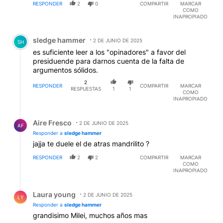
RESPONDER
2
0
COMPARTIR
MARCAR
COMO
INAPROPIADO
Comentario de sledge hammer.
sledge hammer
2 DE JUNIO DE 2025
SH
es suficiente leer a los "opinadores" a favor del
presiduende para darnos cuenta de la falta de
argumentos sólidos.
2
RESPONDER
COMPARTIR
MARCAR
RESPUESTAS
1
1
COMO
INAPROPIADO
Respuesta de Aire Fresco.
Aire Fresco
2 DE JUNIO DE 2025
AF
Responder a
sledge hammer
jajja te duele el de atras mandrilito ?
RESPONDER
2
2
COMPARTIR
MARCAR
COMO
INAPROPIADO
Respuesta de Laura young.
Laura young
2 DE JUNIO DE 2025
LY
Responder a
sledge hammer
grandisimo Milei, muchos años mas