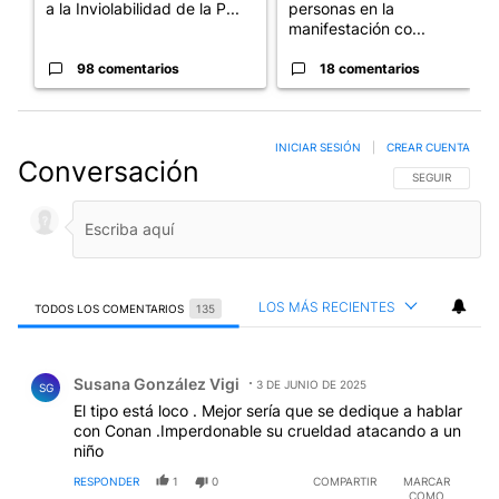
a la Inviolabilidad de la P...
personas en la
manifestación co...
98 comentarios
18 comentarios
INICIAR SESIÓN
|
CREAR CUENTA
Conversación
SIGA ESTA CO
SEGUIR
LOS MÁS RECIENTES
TODOS LOS COMENTARIOS
135
Todos los comentarios
Comentario de Susana González Vigi.
Susana González Vigi
3 DE JUNIO DE 2025
SG
El tipo está loco . Mejor sería que se dedique a hablar
con Conan .Imperdonable su crueldad atacando a un
niño
RESPONDER
1
0
COMPARTIR
MARCAR
COMO