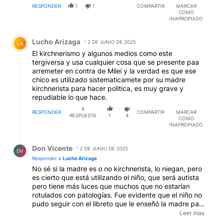
RESPONDER
1
1
COMPARTIR
MARCAR
COMO
INAPROPIADO
Comentario de Lucho Arizaga.
Lucho Arizaga
2 DE JUNIO DE 2025
LA
El kirchnerismo y algunos medios como este
tergiversa y usa cualquier cosa que se presente paa
arremeter en contra de Milei y la verdad es que ese
chico es utilizado sistematicamete por su madre
kirchnerista para hacer politica, es muy grave y
repudiable lo que hace.
1
RESPONDER
COMPARTIR
MARCAR
RESPUESTA
1
4
COMO
INAPROPIADO
Respuesta de Don Vicente.
Don Vicente
2 DE JUNIO DE 2025
DV
Responder a
Lucho Arizaga
No sé si la madre es o no kirchnerista, lo niegan, pero
es cierto que está utilizando el niño, que será autista
pero tiene más luces que muchos que no estarían
rotulados con patologías. Fue evidente que el niño no
pudo seguir con el libreto que le enseñó la madre para
que dijera algo determinado, y se enredó porque es
Leer mas