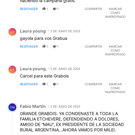
haciendo la campaña gratis.
RESPONDER
1
1
COMPARTIR
MARCAR
COMO
INAPROPIADO
Comentario de Laura young.
Laura young
2 DE JUNIO DE 2025
LY
gayola para vos Grabua
RESPONDER
1
1
COMPARTIR
MARCAR
COMO
INAPROPIADO
Comentario de Laura young.
Laura young
2 DE JUNIO DE 2025
LY
Carcel para este Grabois
RESPONDER
1
1
COMPARTIR
MARCAR
COMO
INAPROPIADO
Comentario de Fabio Martín.
Fabio Martín
2 DE JUNIO DE 2025
FM
GRANDE GRABOIS. YA CONDENASTE A TODA LA
FAMILIA ETCHEVERE, DEFENDIENDO A DOLORES,
AMIGO DE “MAU”, EX PRESIDENTE DE LA SOCIEDAD
RURAL ARGENTINA…AHORA VAMOS POR MILEI.