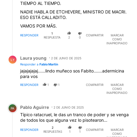
TIEMPO AL TIEMPO.
NADIE HABLA DE ETCHEVERE, MINISTRO DE MACRI.
ESO ESTÁ CALLADITO.
VAMOS POR MÁS.
1
RESPONDER
COMPARTIR
MARCAR
RESPUESTA
2
0
COMO
INAPROPIADO
Respuesta de Laura young.
Laura young
2 DE JUNIO DE 2025
LY
Responder a
Fabio Martín
jajajajajaj......lindo muñeco sos Fabito.......adermicina
para vos
RESPONDER
1
1
COMPARTIR
MARCAR
COMO
INAPROPIADO
Comentario de Pablo Aguirre.
Pablo Aguirre
2 DE JUNIO DE 2025
PA
Típico ratacruel, le das un tranco de poder y se venga
de todos los que alguna vez lo pisotearon...
2
RESPONDER
COMPARTIR
MARCAR
RESPUESTAS
1
1
COMO