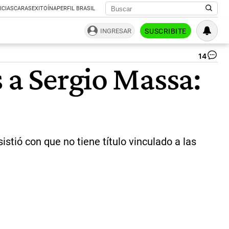
ICIAS
CARAS
EXITOÍNA
PERFIL BRASIL
INGRESAR
SUSCRIBITE
14
Do
 a Sergio Massa:
Fel
Ca
|
Ce
Per
stió con que no tiene título vinculado a las