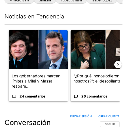
Milagro Sala
Shakira
Tupac Amaru
Isabel López
Pat
Noticias en Tendencia
Este listado muestra los artículos con más comentarios en los últim
Un artículo de tendencia con el título "Los gobernadores marcan
Un artículo de tendencia con e
Los gobernadores marcan
"¿Por qué 'nonoslodieron' a
límites a Milei y Massa
nosotros?": el desopilante ...
reapare...
24 comentarios
26 comentarios
INICIAR SESIÓN
|
CREAR CUENTA
Conversación
SIGA ESTA CO
SEGUIR