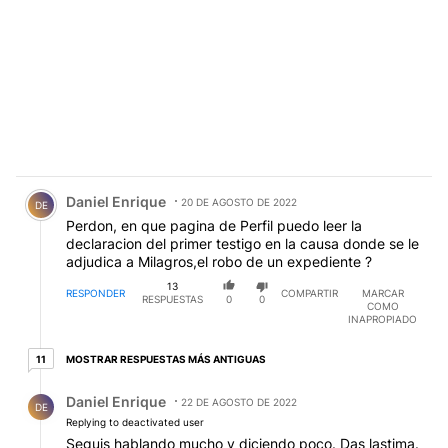
Comentario de Daniel Enrique.
Daniel Enrique
20 DE AGOSTO DE 2022
DE
Perdon, en que pagina de Perfil puedo leer la
declaracion del primer testigo en la causa donde se le
adjudica a Milagros,el robo de un expediente ?
13
RESPONDER
COMPARTIR
MARCAR
RESPUESTAS
0
0
COMO
INAPROPIADO
11 respuestas más antiguas
MOSTRAR RESPUESTAS MÁS ANTIGUAS
11
Respuesta de Daniel Enrique.
Daniel Enrique
22 DE AGOSTO DE 2022
DE
Replying to deactivated user
Seguis hablando mucho y diciendo poco. Das lastima.