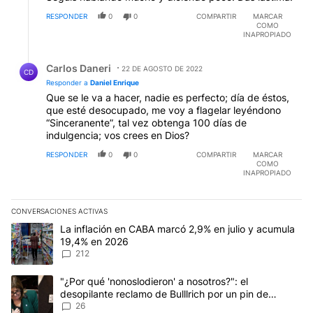
RESPONDER
0
0
COMPARTIR
MARCAR
COMO
INAPROPIADO
Respuesta de Carlos Daneri.
Carlos Daneri
22 DE AGOSTO DE 2022
CD
Responder a
Daniel Enrique
Que se le va a hacer, nadie es perfecto; día de éstos,
que esté desocupado, me voy a flagelar leyéndono
“Sinceranente”, tal vez obtenga 100 días de
indulgencia; vos crees en Dios?
RESPONDER
0
0
COMPARTIR
MARCAR
COMO
INAPROPIADO
CONVERSACIONES ACTIVAS
Este listado muestra los artículos con más comentarios en los últim
Un artículo de tendencia con el título "La inflación en CABA marc
La inflación en CABA marcó 2,9% en julio y acumula
19,4% en 2026
212
Un artículo de tendencia con el título ""¿Por qué 'nonoslodieron' a
"¿Por qué 'nonoslodieron' a nosotros?": el
desopilante reclamo de Bulllrich por un pin de
Malvinas
26