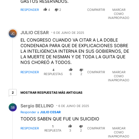
GASTOS RESERVADOS.
RESPONDER
4
2
COMPARTIR
MARCAR
COMO
INAPROPIADO
Comentario de JULIO CESAR.
JULIO CESAR
6 DE JUNIO DE 2025
JC
EL CONGRESO CUANDO VA CITAR A LA DOBLE
CONDENADA PARA QUE DE EXPLICACIONES SOBRE
LA INTELIGENCIA INTERNA EN SUS GOBIERNOS, DE
LA MUERTE DE NISMAN Y DE TODA LA GUITA QUE
NOS CHOREÓ A TODOS.
4
RESPONDER
COMPARTIR
MARCAR
RESPUESTAS
6
2
COMO
INAPROPIADO
2 respuestas más antiguas
MOSTRAR RESPUESTAS MÁS ANTIGUAS
2
Respuesta de Sergio BELLINO.
Sergio BELLINO
6 DE JUNIO DE 2025
SB
Responder a
JULIO CESAR
TODOS SABEN QUE FUE UN SUICIDIO
1
RESPONDER
COMPARTIR
MARCAR
RESPUESTA
3
2
COMO
INAPROPIADO