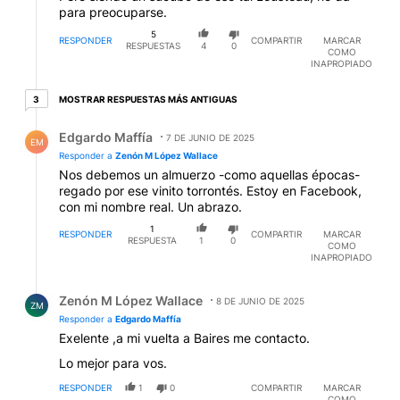
para preocuparse.
5
RESPONDER
COMPARTIR
MARCAR
RESPUESTAS
4
0
COMO
INAPROPIADO
3 respuestas más antiguas
MOSTRAR RESPUESTAS MÁS ANTIGUAS
3
Respuesta de Edgardo Maffía.
Edgardo Maffía
7 DE JUNIO DE 2025
EM
Responder a
Zenón M López Wallace
Nos debemos un almuerzo -como aquellas épocas-
regado por ese vinito torrontés. Estoy en Facebook,
con mi nombre real. Un abrazo.
1
RESPONDER
COMPARTIR
MARCAR
RESPUESTA
1
0
COMO
INAPROPIADO
Respuesta de Zenón M López Wallace.
Zenón M López Wallace
8 DE JUNIO DE 2025
ZM
Responder a
Edgardo Maffía
Exelente ,a mi vuelta a Baires me contacto.
Lo mejor para vos.
RESPONDER
1
0
COMPARTIR
MARCAR
COMO