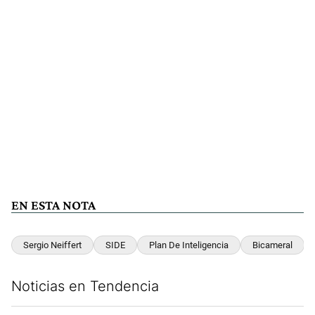
EN ESTA NOTA
Sergio Neiffert
SIDE
Plan De Inteligencia
Bicameral
Noticias en Tendencia
Este listado muestra los artículos con más comentarios en los últim