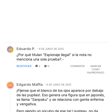
Comentario de Eduardo P..
Eduardo P.
6 DE JUNIO DE 2025
EP
¿Por qué titulan "Espionaje ilegal" si la nota no
menciona una sola prueba?.-
RESPONDER
2
0
COMPARTIR
MARCAR
COMO
INAPROPIADO
Comentario de Edgardo Maffía.
Edgardo Maffía
6 DE JUNIO DE 2025
EM
¡Fíjense que el blanco de los ojos aparece por debajo
de las pupilas!. Eso genera una figura que en japonés,
se llama "Sanpaku" y se relaciona con gente enferma
y vengativa.
Pero siendo un súcubo de ese tal Lousteau, no da