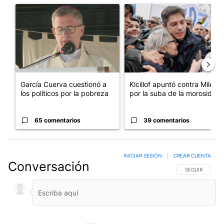
Un artículo de tendencia con el título "García Cuerva cuestionó 
Un artículo de tendencia con el
García Cuerva cuestionó a
Kicillof apuntó contra Milei
los políticos por la pobreza
por la suba de la morosida...
65 comentarios
39 comentarios
INICIAR SESIÓN
|
CREAR CUENTA
Conversación
SIGA ESTA CO
SEGUIR