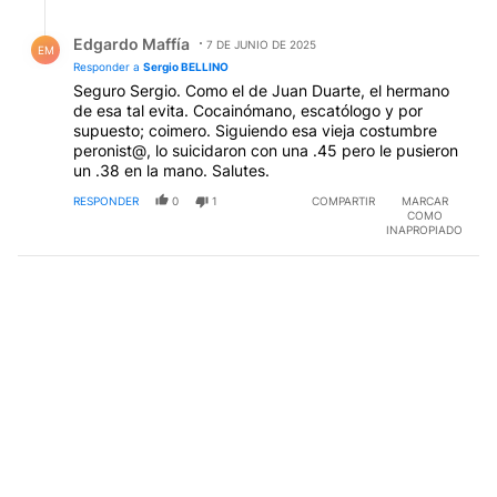
Respuesta de Edgardo Maffía.
Edgardo Maffía
7 DE JUNIO DE 2025
EM
Responder a
Sergio BELLINO
Seguro Sergio. Como el de Juan Duarte, el hermano
de esa tal evita. Cocainómano, escatólogo y por
supuesto; coimero. Siguiendo esa vieja costumbre
peronist@, lo suicidaron con una .45 pero le pusieron
un .38 en la mano. Salutes.
RESPONDER
0
1
COMPARTIR
MARCAR
COMO
INAPROPIADO