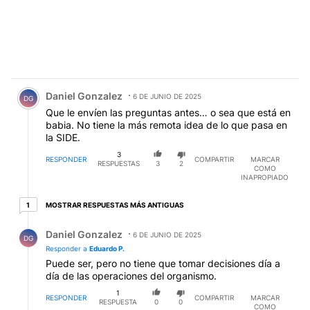
Comentario de Daniel Gonzalez.
Daniel Gonzalez
6 DE JUNIO DE 2025
DG
Que le envíen las preguntas antes… o sea que está en
babia. No tiene la más remota idea de lo que pasa en
la SIDE.
3
RESPONDER
COMPARTIR
MARCAR
RESPUESTAS
3
2
COMO
INAPROPIADO
1 respuesta más antiguas
MOSTRAR RESPUESTAS MÁS ANTIGUAS
1
Respuesta de Daniel Gonzalez.
Daniel Gonzalez
6 DE JUNIO DE 2025
DG
Responder a
Eduardo P.
Puede ser, pero no tiene que tomar decisiones día a
día de las operaciones del organismo.
1
RESPONDER
COMPARTIR
MARCAR
RESPUESTA
0
0
COMO