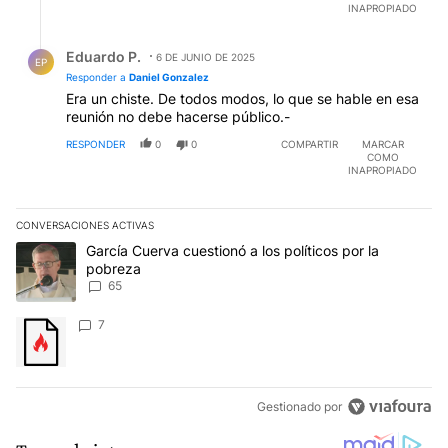
INAPROPIADO
Respuesta de Eduardo P..
Eduardo P.
6 DE JUNIO DE 2025
EP
Responder a
Daniel Gonzalez
Era un chiste. De todos modos, lo que se hable en esa
reunión no debe hacerse público.-
RESPONDER
0
0
COMPARTIR
MARCAR
COMO
INAPROPIADO
CONVERSACIONES ACTIVAS
Este listado muestra los artículos con más comentarios en los últim
Un artículo de tendencia con el título "García Cuerva cuestionó a 
García Cuerva cuestionó a los políticos por la
pobreza
65
Un artículo de tendencia con el título "" con 7 comentarios.
7
Gestionado por