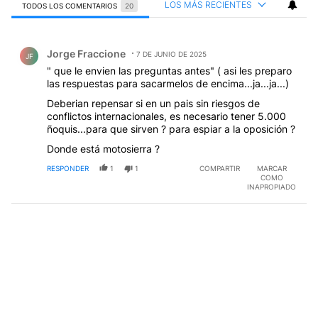
LOS MÁS RECIENTES
TODOS LOS COMENTARIOS
20
Todos los comentarios
Comentario de Jorge Fraccione.
Jorge Fraccione
7 DE JUNIO DE 2025
JF
" que le envien las preguntas antes" ( asi les preparo
las respuestas para sacarmelos de encima...ja...ja...)
Deberian repensar si en un pais sin riesgos de
conflictos internacionales, es necesario tener 5.000
ñoquis...para que sirven ? para espiar a la oposición ?
Donde está motosierra ?
RESPONDER
1
1
COMPARTIR
MARCAR
COMO
INAPROPIADO