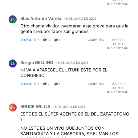
INAPROPIADO
Comentario de Blas Antonio Varela.
Blas Antonio Varela
6 DE JUNIO DE 2025
BA
Otro chanta vividor inventaran algo grave para que la
gente crea.por fabor son grandes
RESPONDER
3
1
COMPARTIR
MARCAR
COMO
INAPROPIADO
Comentario de Sergio BELLINO.
Sergio BELLINO
6 DE JUNIO DE 2025
SB
NI VA A APARECEL EL LITUNI ESTE POR EL
CONGRESO
RESPONDER
2
1
COMPARTIR
MARCAR
COMO
INAPROPIADO
Comentario de BRUCE WILLIS.
BRUCE WILLIS
6 DE JUNIO DE 2025
BW
ESTE ES EL SÚPER AGENTE 86 EL DEL ZAPATOFONO
?
NO ESTE ES UN VIVO QUE JUNTOS CON
SANTIAGUITA Y LA CHABORRA, SE FUMAN LOS