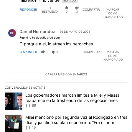
misterio? Y no vende.
EDITADO
1
RESPONDER
COMPARTIR
MARCAR
RESPUESTA
0
3
COMO
INAPROPIADO
Respuesta de Daniel Hernandez.
Daniel Hernandez
26 DE MAYO DE 2025
DH
Replying to deactivated user
O porque a el, lo atraen los percnches.
RESPONDER
0
3
COMPARTIR
MARCAR
COMO
INAPROPIADO
CARGAR MÁS COMENTARIOS
CONVERSACIONES ACTIVAS
Este listado muestra los artículos con más comentarios en los últim
Un artículo de tendencia con el título "Los gobernadores marcan l
Los gobernadores marcan límites a Milei y Massa
reaparece en la trastienda de las negociaciones
89
Un artículo de tendencia con el título "Milei mencionó por segunda
Milei mencionó por segunda vez al Rodrigazo en tres
días y justificó su plan económico: “Era el peor
escenario posible”
19