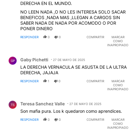
DERECHA EN EL MUNDO.
NO LEEN NADA ,O NO LES INTERESA SOLO SACAR
BENEFICOS ,NADA MAS ,LLEGAN A CARGOS SIN
SABER NADA DE NADA POR ACOMODO O POR
PONER DINERO
RESPONDER
0
0
COMPARTIR
MARCAR
COMO
INAPROPIADO
Comentario de Gaby Pichetti.
Gaby Pichetti
27 DE MAYO DE 2025
GP
LA DERECHA VERNACULA SE ASUSTA DE LA ULTRA
DERECHA, JAJAJA
RESPONDER
1
0
COMPARTIR
MARCAR
COMO
INAPROPIADO
Comentario de Teresa Sanchez Valle.
Teresa Sanchez Valle
27 DE MAYO DE 2025
TS
Son mafia pura. Los k quedaron como aprendices.
RESPONDER
0
0
COMPARTIR
MARCAR
COMO
INAPROPIADO
Comentario de orlando perez.