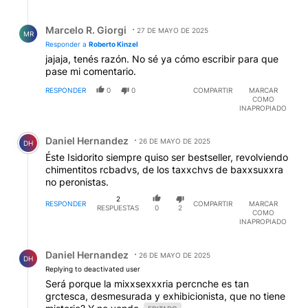
Respuesta de Marcelo R. Giorgi.
Marcelo R. Giorgi
27 DE MAYO DE 2025
MR
Responder a
Roberto Kinzel
jajaja, tenés razón. No sé ya cómo escribir para que
pase mi comentario.
RESPONDER
0
0
COMPARTIR
MARCAR
COMO
INAPROPIADO
Comentario de Daniel Hernandez.
Daniel Hernandez
26 DE MAYO DE 2025
DH
Éste Isidorito siempre quiso ser bestseller, revolviendo
chimentitos rcbadvs, de los taxxchvs de baxxsuxxra
no peronistas.
2
RESPONDER
COMPARTIR
MARCAR
RESPUESTAS
0
2
COMO
INAPROPIADO
Respuesta de Daniel Hernandez.
Daniel Hernandez
26 DE MAYO DE 2025
DH
Replying to deactivated user
Será porque la mixxsexxxria percnche es tan
grctesca, desmesurada y exhibicionista, que no tiene