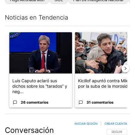
Noticias en Tendencia
Este listado muestra los artículos con más comentarios en los últim
Un artículo de tendencia con el título "Luis Caputo aclaró sus 
Un artículo de tendencia con el
Luis Caputo aclaró sus
Kicillof apuntó contra Milei
dichos sobre los “tarados” y
por la suba de la morosida...
neg...
26 comentarios
31 comentarios
INICIAR SESIÓN
|
CREAR CUENTA
Conversación
SIGA ESTA CO
SEGUIR