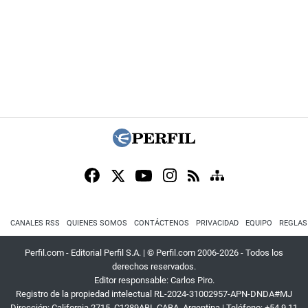
CANALES RSS
QUIENES SOMOS
CONTÁCTENOS
PRIVACIDAD
EQUIPO
REGLAS
Perfil.com - Editorial Perfil S.A.
| © Perfil.com 2006-2026 - Todos los
derechos reservados.
Editor responsable: Carlos Piro.
Registro de la propiedad intelectual RL-2024-31002957-APN-DNDA#MJ
Dirección:
California 2715
,
C1289ABI
,
CABA, Argentina
| Teléfono:
+54 9 11