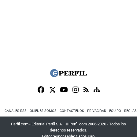
CANALES RSS
QUIENES SOMOS
CONTÁCTENOS
PRIVACIDAD
EQUIPO
REGLAS
Perfil.com - Editorial Perfil S.A.
| © Perfil.com 2006-2026 - Todos los
derechos reservados.
Editor responsable: Carlos Piro.