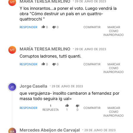
MARÍA TERESA MERLINO
29 DE JUNIO DE 2023
MT
Y los innorantos...a poner el voto. Luego vendrá la
obra "Cómo destruir un país en un quattro-
quattrocchi "
RESPONDER
0
0
COMPARTIR
MARCAR
COMO
INAPROPIADO
Comentario de MARÍA TERESA MERLINO.
MARÍA TERESA MERLINO
29 DE JUNIO DE 2023
MT
Corruptos ladrones, tutti quanti.
RESPONDER
0
0
COMPARTIR
MARCAR
COMO
INAPROPIADO
Comentario de Jorge Casella.
Jorge Casella
29 DE JUNIO DE 2023
JC
que vergujenza- insolito cambaron a fernandez por
massa todo seguira ig ual=
1
RESPONDER
COMPARTIR
MARCAR
RESPUESTA
1
0
COMO
INAPROPIADO
Respuesta de Mercedes Abeijon de Carvajal.
Mercedes Abeijon de Carvajal
29 DE JUNIO DE 2023
MA