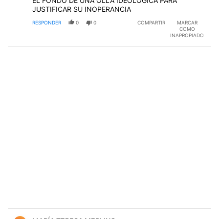
EL FONDO DE UNA OLLA IDEOLOGICA PARA
JUSTIFICAR SU INOPERANCIA
RESPONDER
0
0
COMPARTIR
MARCAR
COMO
INAPROPIADO
Comentario de MARÍA TERESA MERLINO.