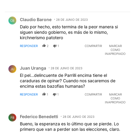
Comentario de Claudio Barone.
Claudio Barone
28 DE JUNIO DE 2023
CB
Dalo por hecho, esto termina de la peor manera si
siguen siendo gobierno, es más de lo mismo,
kirchnerismo patotero
RESPONDER
2
1
COMPARTIR
MARCAR
COMO
INAPROPIADO
Comentario de Juan Uranga.
Juan Uranga
28 DE JUNIO DE 2023
JU
El pel...delincuente de Parrilli encima tiene el
caraduras de opinar? Cuando nos sacaremos de
encima estas bazofias humanas?
RESPONDER
1
1
COMPARTIR
MARCAR
COMO
INAPROPIADO
Comentario de Federico Benedetti.
Federico Benedetti
28 DE JUNIO DE 2023
FB
Bueno, la esperanza es lo último que se pierde. Lo
primero que van a perder son las elecciones, claro.