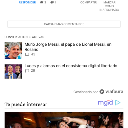
RESPONDER
3
1
COMPARTIR
MARCAR
COMO
INAPROPIADO
CARGAR MÁS COMENTARIOS
CONVERSACIONES ACTIVAS
Este listado muestra los artículos con más comentarios en los últim
Un artículo de tendencia con el título "Murió Jorge Messi, el papá
Murió Jorge Messi, el papá de Lionel Messi, en
Rosario
43
Un artículo de tendencia con el título "Luces y alarmas en el ecosi
Luces y alarmas en el ecosistema digital libertario
26
Gestionado por