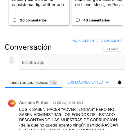
ecosistema digital libertario
de Lionel Messi, en Rosario
26 comentarios
43 comentarios
INICIAR SESIÓN
|
CREAR CUENTA
Conversación
SIGA ESTA CO
SEGUIR
LOS MÁS RECIENTES
TODOS LOS COMENTARIOS
114
Todos los comentarios
Comentario de Adriana Pintos.
Adriana Pintos
29 DE JUNIO DE 2023
AP
LOS K SABEN HACER "ADVERTENCIAS" PERO NO
SABEN ADMINISTRAR LOS FONDOS DEL ESTADO
DESCONTANDO LAS MUESTRAS DE CORRUPCION
(de la que no queda exento ningún partido)RASCAN