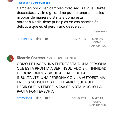
Responder a
Jorge Casella
Cambien por quién cambien,todo seguirá igual.Gente
descastada y sin dignidad no puede tener actitudes
ni obrar de manera distinta a como está
obrando.Nadie tiene principios en esa asociación
delictiva que es el peronismo desde su
nacimiento.Mueven piezas ,pero todos tienen el ADN
Leer mas
de la corrupción y falta de dignidad.Pero eso
RESPONDER
0
0
COMPARTIR
MARCAR
electoralmente no tiene mucho peso,pues sus
COMO
seguidores no es un valor que tengan en cuenta.
INAPROPIADO
Comentario de Ricardo Correas.
Ricardo Correas
29 DE JUNIO DE 2023
RC
COMO LE HACENUNA ENTREVISTA A UNA PERSONA
QUE ESTA PRONTA A SER INSULTADO EN INFINIDAD
DE OCASIONES Y SIGUE AL LADO DE LA
INSULTANTE. UNA PERSONA CON LA AUTOESTIMA
EN LOS SUBSUELOS DEL TITANIC. QUE PUEDE
DECIR QUE INTERESE. NAAA SE NOTA MUCHO LA
PAUTA FONTEVECHIA
RESPONDER
2
0
COMPARTIR
MARCAR
COMO
INAPROPIADO
Comentario de Juan Giménez.