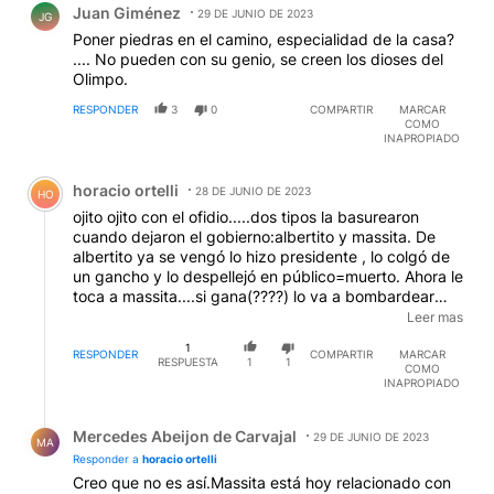
Juan Giménez
29 DE JUNIO DE 2023
JG
Poner piedras en el camino, especialidad de la casa?
.... No pueden con su genio, se creen los dioses del
Olimpo.
RESPONDER
3
0
COMPARTIR
MARCAR
COMO
INAPROPIADO
Comentario de horacio ortelli.
horacio ortelli
28 DE JUNIO DE 2023
HO
ojito ojito con el ofidio.....dos tipos la basurearon
cuando dejaron el gobierno:albertito y massita. De
albertito ya se vengó lo hizo presidente , lo colgó de
un gancho y lo despellejó en público=muerto. Ahora le
toca a massita....si gana(????) lo va a bombardear
desde la pcia de Buenos Aires y lo va a destruir...total
Leer mas
no es del palo....su maldad no tiene límites. La de
1
massa tampoco.
RESPONDER
COMPARTIR
MARCAR
RESPUESTA
1
1
COMO
INAPROPIADO
Respuesta de Mercedes Abeijon de Carvajal.
Mercedes Abeijon de Carvajal
29 DE JUNIO DE 2023
MA
Responder a
horacio ortelli
Creo que no es así.Massita está hoy relacionado con