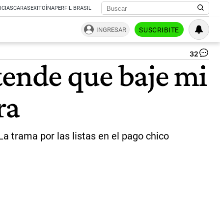
ICIAS
CARAS
EXITOÍNA
PERFIL BRASIL
INGRESAR
SUSCRIBITE
32
Se
tende que baje mi
Ma
y
Jul
ra
Za
|
Ce
Per
La trama por las listas en el pago chico