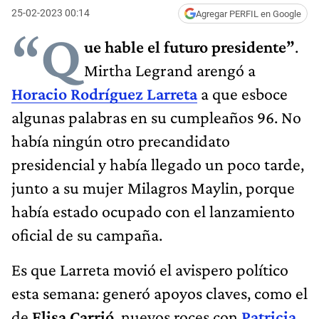
25-02-2023 00:14
Agregar PERFIL en Google
“Q
ue hable el futuro presidente”
.
Mirtha Legrand arengó a
Horacio Rodríguez Larreta
a que esboce
algunas palabras en su cumpleaños 96. No
había ningún otro precandidato
presidencial y había llegado un poco tarde,
junto a su mujer Milagros Maylin, porque
había estado ocupado con el lanzamiento
oficial de su campaña.
Es que Larreta movió el avispero político
esta semana: generó apoyos claves, como el
de
Elisa Carrió
, nuevos roces con
Patricia