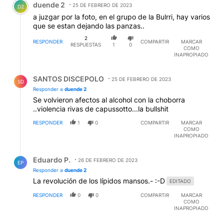
duende 2
25 DE FEBRERO DE 2023
D2
a juzgar por la foto, en el grupo de la Bulrri, hay varios
que se estan dejando las panzas..
2
RESPONDER
COMPARTIR
MARCAR
RESPUESTAS
1
0
COMO
INAPROPIADO
Respuesta de SANTOS DISCEPOLO.
SANTOS DISCEPOLO
25 DE FEBRERO DE 2023
SD
Responder a
duende 2
Se volvieron afectos al alcohol con la choborra
..violencia rivas de capussotto...la bullshit
RESPONDER
1
0
COMPARTIR
MARCAR
COMO
INAPROPIADO
Respuesta de Eduardo P..
Eduardo P.
26 DE FEBRERO DE 2023
EP
Responder a
duende 2
La revolución de los lípidos mansos.- :-D
EDITADO
RESPONDER
0
0
COMPARTIR
MARCAR
COMO
INAPROPIADO