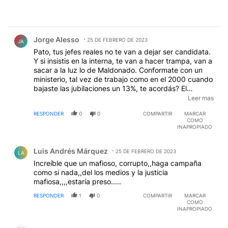
Comentario de Jorge Alesso.
Jorge Alesso
25 DE FEBRERO DE 2023
JA
Pato, tus jefes reales no te van a dejar ser candidata.
Y si insistis en la interna, te van a hacer trampa, van a
sacar a la luz lo de Maldonado. Conformate con un
ministerio, tal vez de trabajo como en el 2000 cuando
bajaste las jubilaciones un 13%, te acordás? El
establishment, por ahora, apuesta por el pelad0 que
Leer mas
le da autos cero km a los jueces y paga la mayor
RESPONDER
0
0
COMPARTIR
MARCAR
pauta publicitaria de Latam para que no hablen de
COMO
sus escandalosos negocios, del gato que tiene, de sus
INAPROPIADO
vinculos con la "justicia" y de ser el culpable del
Comentario de Luis Andrés Márquez.
suicidio de FAVALORO
Luis Andrés Márquez
25 DE FEBRERO DE 2023
LA
Increíble que un mafioso, corrupto,,haga campaña
como si nada,,del los medios y la justicia
mafiosa,,,,estaría preso.....
RESPONDER
1
0
COMPARTIR
MARCAR
COMO
INAPROPIADO
Comentario de duende 2.