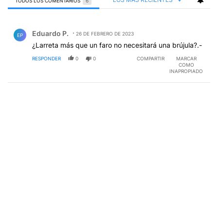
TODOS LOS COMENTARIOS
6
Todos los comentarios
Comentario de Eduardo P..
Eduardo P.
26 DE FEBRERO DE 2023
EP
¿Larreta más que un faro no necesitará una brújula?.-
RESPONDER
0
0
COMPARTIR
MARCAR
COMO
INAPROPIADO