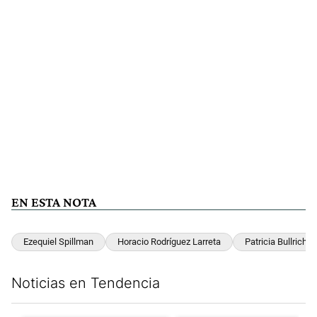
EN ESTA NOTA
Ezequiel Spillman
Horacio Rodríguez Larreta
Patricia Bullrich
Noticias en Tendencia
Este listado muestra los artículos con más comentarios en los últim