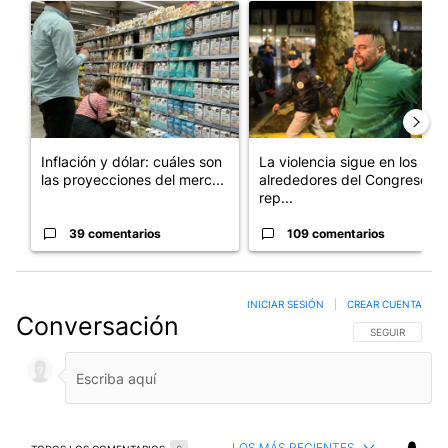
Un artículo de tendencia con el título "Inflación y dólar: cuále
Un artículo de tendencia con e
Inflación y dólar: cuáles son
La violencia sigue en los
las proyecciones del merc...
alrededores del Congreso:
rep...
39 comentarios
109 comentarios
INICIAR SESIÓN
|
CREAR CUENTA
Conversación
SIGA ESTA CO
SEGUIR
LOS MÁS RECIENTES