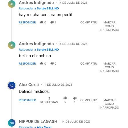
Andres Indignado
14 DE JULIO DE 2025
AI
Responder a
Sergio BELLINO
hay mucha censura en perfil
RESPONDER
0
1
COMPARTIR
MARCAR
COMO
INAPROPIADO
Respuesta de Andres Indignado.
Andres Indignado
14 DE JULIO DE 2025
AI
Responder a
Sergio BELLINO
bellino el cochino
RESPONDER
0
0
COMPARTIR
MARCAR
COMO
INAPROPIADO
Comentario de Alex Corsi.
Alex Corsi
14 DE JULIO DE 2025
AC
Delirios misticos.
2
RESPONDER
COMPARTIR
MARCAR
RESPUESTAS
5
1
COMO
INAPROPIADO
Respuesta de NIPPUR DE LAGASH.
NIPPUR DE LAGASH
14 DE JULIO DE 2025
ND
Responder a
Alex Corsi