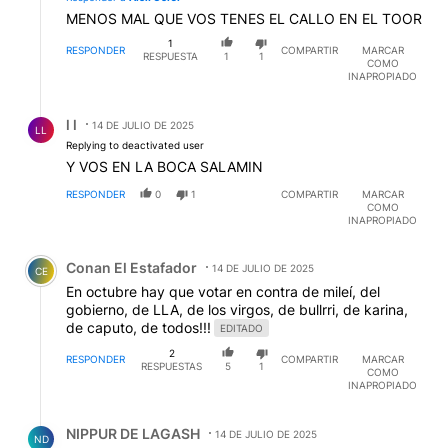
MENOS MAL QUE VOS TENES EL CALLO EN EL TOOR
1
RESPONDER
COMPARTIR
MARCAR
RESPUESTA
1
1
COMO
INAPROPIADO
Respuesta de l l.
l l
14 DE JULIO DE 2025
LL
Replying to deactivated user
Y VOS EN LA BOCA SALAMIN
RESPONDER
0
1
COMPARTIR
MARCAR
COMO
INAPROPIADO
Comentario de Conan El Estafador.
Conan El Estafador
14 DE JULIO DE 2025
CE
En octubre hay que votar en contra de mileí, del
gobierno, de LLA, de los virgos, de bullrri, de karina,
de caputo, de todos!!!
EDITADO
2
RESPONDER
COMPARTIR
MARCAR
RESPUESTAS
5
1
COMO
INAPROPIADO
Respuesta de NIPPUR DE LAGASH.
NIPPUR DE LAGASH
14 DE JULIO DE 2025
ND