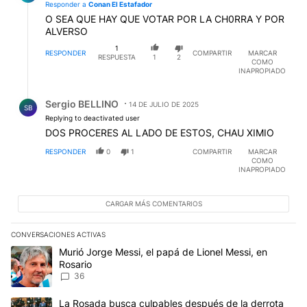
Responder a
Conan El Estafador
O SEA QUE HAY QUE VOTAR POR LA CH0RRA Y POR
ALVERSO
1
RESPONDER
COMPARTIR
MARCAR
RESPUESTA
1
2
COMO
INAPROPIADO
Respuesta de Sergio BELLINO.
Sergio BELLINO
14 DE JULIO DE 2025
SB
Replying to deactivated user
DOS PROCERES AL LADO DE ESTOS, CHAU XIMIO
RESPONDER
0
1
COMPARTIR
MARCAR
COMO
INAPROPIADO
CARGAR MÁS COMENTARIOS
CONVERSACIONES ACTIVAS
Este listado muestra los artículos con más comentarios en los últim
Un artículo de tendencia con el título "Murió Jorge Messi, el papá
Murió Jorge Messi, el papá de Lionel Messi, en
Rosario
36
Un artículo de tendencia con el título "La Rosada busca culpables
La Rosada busca culpables después de la derrota