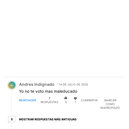
Comentario de Andres Indignado.
Andres Indignado
14 DE JULIO DE 2025
AI
Yo no te voto mas maleducado
7
RESPONDER
COMPARTIR
MARCAR
RESPUESTAS
3
1
COMO
INAPROPIADO
5 respuestas más antiguas
MOSTRAR RESPUESTAS MÁS ANTIGUAS
5
Respuesta de Andres Indignado.