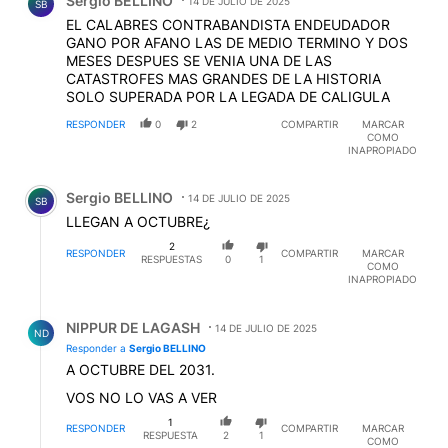
Sergio BELLINO
14 DE JULIO DE 2025
SB
EL CALABRES CONTRABANDISTA ENDEUDADOR
GANO POR AFANO LAS DE MEDIO TERMINO Y DOS
MESES DESPUES SE VENIA UNA DE LAS
CATASTROFES MAS GRANDES DE LA HISTORIA
SOLO SUPERADA POR LA LEGADA DE CALIGULA
RESPONDER
0
2
COMPARTIR
MARCAR
COMO
INAPROPIADO
Comentario de Sergio BELLINO.
Sergio BELLINO
14 DE JULIO DE 2025
SB
LLEGAN A OCTUBRE¿
2
RESPONDER
COMPARTIR
MARCAR
RESPUESTAS
0
1
COMO
INAPROPIADO
Respuesta de NIPPUR DE LAGASH.
NIPPUR DE LAGASH
14 DE JULIO DE 2025
ND
Responder a
Sergio BELLINO
A OCTUBRE DEL 2031.
VOS NO LO VAS A VER
1
RESPONDER
COMPARTIR
MARCAR
RESPUESTA
2
1
COMO