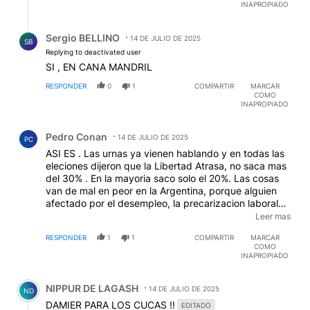
INAPROPIADO
Respuesta de Sergio BELLINO.
Sergio BELLINO
14 DE JULIO DE 2025
SB
Replying to deactivated user
SI , EN CANA MANDRIL
RESPONDER
0
1
COMPARTIR
MARCAR
COMO
INAPROPIADO
Comentario de Pedro Conan.
Pedro Conan
14 DE JULIO DE 2025
PC
ASI ES . Las urnas ya vienen hablando y en todas las
eleciones dijeron que la Libertad Atrasa, no saca mas
del 30% . En la mayoria saco solo el 20%. Las cosas
van de mal en peor en la Argentina, porque alguien
afectado por el desempleo, la precarizacion laboral
los bajos salarios, la perdida de obras sociales y un
Leer mas
futuro incierto, votaria a quienes producen todos
RESPONDER
1
1
COMPARTIR
MARCAR
estos males.?? Solo que hubiera una epidemia de
COMO
Masoquismo y en ese caso ya no hay cura,.
INAPROPIADO
Comentario de NIPPUR DE LAGASH.
NIPPUR DE LAGASH
14 DE JULIO DE 2025
ND
DAMIER PARA LOS CUCAS !!
EDITADO