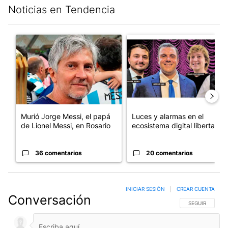
Noticias en Tendencia
Este listado muestra los artículos con más comentarios en los últim
Un artículo de tendencia con el título "Murió Jorge Messi, el pa
Un artículo de tendencia con el
Murió Jorge Messi, el papá
Luces y alarmas en el
de Lionel Messi, en Rosario
ecosistema digital libertario
36 comentarios
20 comentarios
INICIAR SESIÓN
|
CREAR CUENTA
Conversación
SIGA ESTA CO
SEGUIR