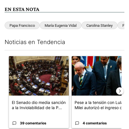
EN ESTA NOTA
Papa Francisco
María Eugenia Vidal
Carolina Stanley
Fede
Noticias en Tendencia
Este listado muestra los artículos con más comentarios en los últim
Un artículo de tendencia con el título "El Senado dio media san
Un artículo de tendencia con el
El Senado dio media sanción
Pese a la tensión con Lula,
a la Inviolabilidad de la P...
Milei autorizó el ingreso d...
39 comentarios
4 comentarios