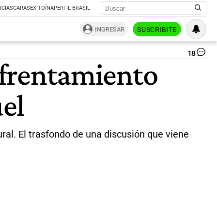
ICIAS
CARAS
EXITOÍNA
PERFIL BRASIL
INGRESAR
SUSCRIBITE
18
Pat
enfrentamiento
Bul
y
Fel
uel
Mi
|
Te
ural. El trasfondo de una discusión que viene