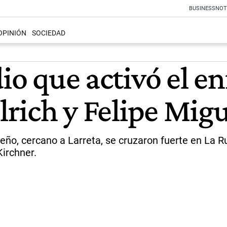
BUSINESS
NOT
OPINIÓN
SOCIEDAD
dio que activó el 
llrich y Felipe Mig
eño, cercano a Larreta, se cruzaron fuerte en La R
irchner.