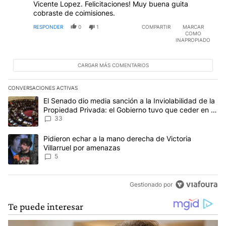
Vicente Lopez. Felicitaciones! Muy buena guita
cobraste de coimisiones.
RESPONDER
0
1
COMPARTIR
MARCAR
COMO
INAPROPIADO
CARGAR MÁS COMENTARIOS
CONVERSACIONES ACTIVAS
Este listado muestra los artículos con más comentarios en los últim
Un artículo de tendencia con el título "El Senado dio media sanci
El Senado dio media sanción a la Inviolabilidad de la
Propiedad Privada: el Gobierno tuvo que ceder en la
Ley del Manejo del Fuego
33
Un artículo de tendencia con el título "Pidieron echar a la mano d
Pidieron echar a la mano derecha de Victoria
Villarruel por amenazas
5
Gestionado por