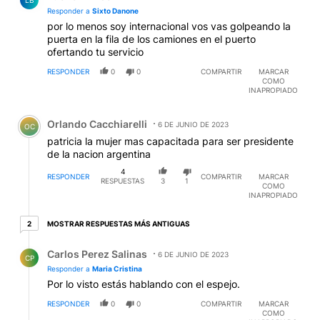
LB
Responder a
Sixto Danone
por lo menos soy internacional vos vas golpeando la
puerta en la fila de los camiones en el puerto
ofertando tu servicio
RESPONDER
0
0
COMPARTIR
MARCAR
COMO
INAPROPIADO
Comentario de Orlando Cacchiarelli.
Orlando Cacchiarelli
6 DE JUNIO DE 2023
OC
patricia la mujer mas capacitada para ser presidente
de la nacion argentina
4
RESPONDER
COMPARTIR
MARCAR
RESPUESTAS
3
1
COMO
INAPROPIADO
2 respuestas más antiguas
MOSTRAR RESPUESTAS MÁS ANTIGUAS
2
Respuesta de Carlos Perez Salinas.
Carlos Perez Salinas
6 DE JUNIO DE 2023
CP
Responder a
Maria Cristina
Por lo visto estás hablando con el espejo.
RESPONDER
0
0
COMPARTIR
MARCAR
COMO