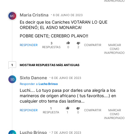
INAPROPIADO
Comentario de Maria Cristina.
Maria Cristina
6 DE JUNIO DE 2023
MC
Es decir que los Caniches VOTARAN LO QUE
ORDENÓ; EL ASNO MONARCA!
POBRE GENTE; CEREBRO PLANO!!
3
RESPONDER
COMPARTIR
MARCAR
RESPUESTAS
0
2
COMO
INAPROPIADO
1 respuesta más antiguas
MOSTRAR RESPUESTAS MÁS ANTIGUAS
1
Respuesta de Sixto Danone.
Sixto Danone
6 DE JUNIO DE 2023
SD
Responder a
Lucho Brinso
Luchi…. Lo tuyo pasa por darles una alegría a los
marineros de origen africano ( tus favoritos….) en
cualquier otro tema das lastima…
1
RESPONDER
COMPARTIR
MARCAR
RESPUESTA
1
0
COMO
INAPROPIADO
Respuesta de Lucho Brinso.
Lucho Brinso
7 DE JUNIO DE 2023