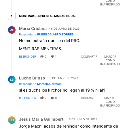
COMO
INAPROPIADO
1 respuesta más antiguas
MOSTRAR RESPUESTAS MÁS ANTIGUAS
1
Respuesta de Maria Cristina.
Maria Cristina
6 DE JUNIO DE 2023
MC
Responder a
RUBEN DALMIRO TORRES
No me extraña que sea del PRO.
MENTIRAS MENTIRAS.
RESPONDER
0
1
COMPARTIR
MARCAR
COMO
INAPROPIADO
Respuesta de Lucho Brinso.
Lucho Brinso
6 DE JUNIO DE 2023
LB
Responder a
Marcelo Corrales
si es trucha los kirchos no llegan al 19 % ni ahi
RESPONDER
2
0
COMPARTIR
MARCAR
COMO
INAPROPIADO
Comentario de Jesus Maria Galimberti.
Jesus Maria Galimberti
6 DE JUNIO DE 2023
JM
Jorge Macri, acaba de reninciar como Intendente de