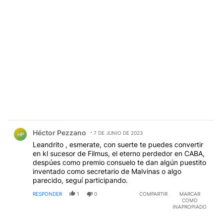
Comentario de Héctor Pezzano.
Héctor Pezzano
7 DE JUNIO DE 2023
HP
Leandrito , esmerate, con suerte te puedes convertir
en kl sucesor de Filmus, el eterno perdedor en CABA,
despúes como premio consuelo te dan algún puestito
inventado como secretario de Malvinas o algo
parecido, seguí participando.
RESPONDER
1
0
COMPARTIR
MARCAR
COMO
INAPROPIADO