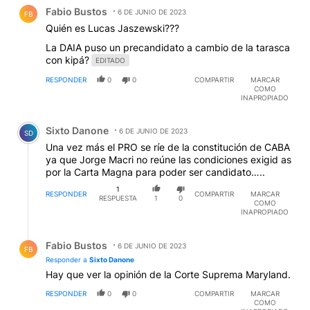
Comentario de Fabio Bustos.
Fabio Bustos
6 DE JUNIO DE 2023
FB
Quién es Lucas Jaszewski???
La DAIA puso un precandidato a cambio de la tarasca
con kipá?
EDITADO
RESPONDER
0
0
COMPARTIR
MARCAR
COMO
INAPROPIADO
Comentario de Sixto Danone.
Sixto Danone
6 DE JUNIO DE 2023
SD
Una vez más el PRO se ríe de la constitución de CABA
ya que Jorge Macri no reúne las condiciones exigid as
por la Carta Magna para poder ser candidato…..
1
RESPONDER
COMPARTIR
MARCAR
RESPUESTA
1
0
COMO
INAPROPIADO
Respuesta de Fabio Bustos.
Fabio Bustos
6 DE JUNIO DE 2023
FB
Responder a
Sixto Danone
Hay que ver la opinión de la Corte Suprema Maryland.
RESPONDER
0
0
COMPARTIR
MARCAR
COMO