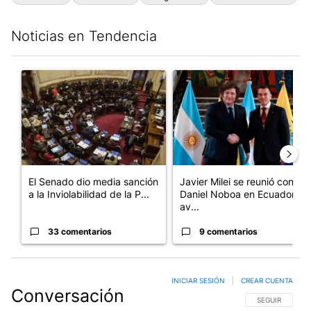
Noticias en Tendencia
Este listado muestra los artículos con más comentarios en los últim
Un artículo de tendencia con el título "El Senado dio media san
Un artículo de tendencia con e
El Senado dio media sanción
Javier Milei se reunió con
a la Inviolabilidad de la P...
Daniel Noboa en Ecuador y
av...
33 comentarios
9 comentarios
INICIAR SESIÓN
|
CREAR CUENTA
Conversación
SIGA ESTA CO
SEGUIR