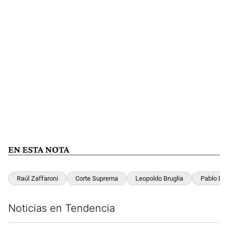
EN ESTA NOTA
Raúl Zaffaroni
Corte Suprema
Leopoldo Bruglia
Pablo Ber
Noticias en Tendencia
Este listado muestra los artículos con más comentarios en los últim