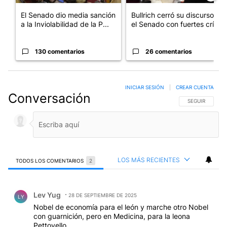
El Senado dio media sanción
Bullrich cerró su discurso en
a la Inviolabilidad de la P...
el Senado con fuertes crí...
130 comentarios
26 comentarios
INICIAR SESIÓN
|
CREAR CUENTA
Conversación
SIGA ESTA CO
SEGUIR
LOS MÁS RECIENTES
TODOS LOS COMENTARIOS
2
Todos los comentarios
Comentario de Lev Yug.
Lev Yug
28 DE SEPTIEMBRE DE 2025
LY
Nobel de economía para el león y marche otro Nobel
con guarnición, pero en Medicina, para la leona
Pettovello.