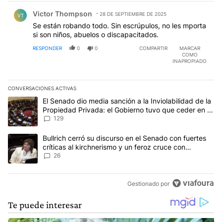
Comentario de Victor Thompson.
Victor Thompson
28 DE SEPTIEMBRE DE 2025
VT
Se están robando todo. Sin escrúpulos, no les mporta
si son niños, abuelos o discapacitados.
RESPONDER
0
0
COMPARTIR
MARCAR
COMO
INAPROPIADO
CONVERSACIONES ACTIVAS
Este listado muestra los artículos con más comentarios en los últim
Un artículo de tendencia con el título "El Senado dio media sanci
El Senado dio media sanción a la Inviolabilidad de la
Propiedad Privada: el Gobierno tuvo que ceder en la
Ley del Manejo del Fuego
129
Un artículo de tendencia con el título "Bullrich cerró su discurso e
Bullrich cerró su discurso en el Senado con fuertes
críticas al kirchnerismo y un feroz cruce con
Capitanich al que le gritó “¡cállate!”
26
Gestionado por