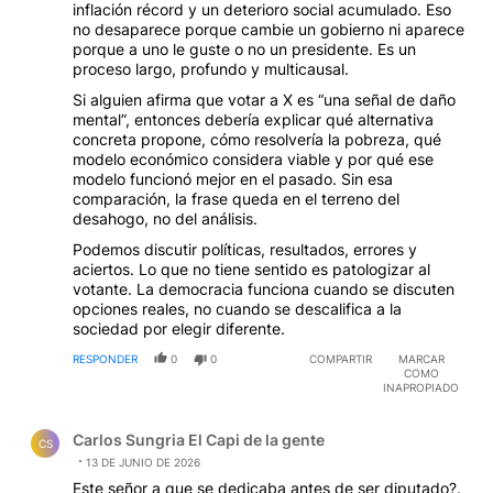
inflación récord y un deterioro social acumulado. Eso
no desaparece porque cambie un gobierno ni aparece
porque a uno le guste o no un presidente. Es un
proceso largo, profundo y multicausal.
Si alguien afirma que votar a X es “una señal de daño
mental”, entonces debería explicar qué alternativa
concreta propone, cómo resolvería la pobreza, qué
modelo económico considera viable y por qué ese
modelo funcionó mejor en el pasado. Sin esa
comparación, la frase queda en el terreno del
desahogo, no del análisis.
Podemos discutir políticas, resultados, errores y
aciertos. Lo que no tiene sentido es patologizar al
votante. La democracia funciona cuando se discuten
opciones reales, no cuando se descalifica a la
sociedad por elegir diferente.
RESPONDER
0
0
COMPARTIR
MARCAR
COMO
INAPROPIADO
Comentario de Carlos Sungria El Capi de la gente.
Carlos Sungria El Capi de la gente
CS
13 DE JUNIO DE 2026
Este señor a que se dedicaba antes de ser diputado?.