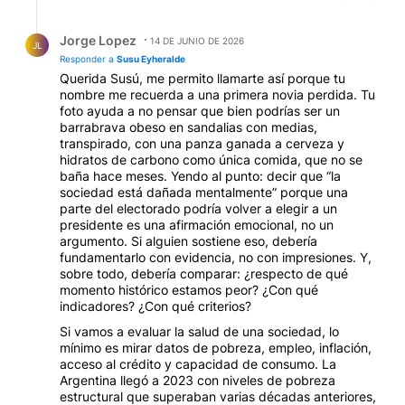
Respuesta de Jorge Lopez.
Jorge Lopez
14 DE JUNIO DE 2026
JL
Responder a
Susu Eyheralde
Querida Susú, me permito llamarte así porque tu
nombre me recuerda a una primera novia perdida. Tu
foto ayuda a no pensar que bien podrías ser un
barrabrava obeso en sandalias con medias,
transpirado, con una panza ganada a cerveza y
hidratos de carbono como única comida, que no se
baña hace meses. Yendo al punto: decir que “la
sociedad está dañada mentalmente” porque una
parte del electorado podría volver a elegir a un
presidente es una afirmación emocional, no un
argumento. Si alguien sostiene eso, debería
fundamentarlo con evidencia, no con impresiones. Y,
sobre todo, debería comparar: ¿respecto de qué
momento histórico estamos peor? ¿Con qué
indicadores? ¿Con qué criterios?
Si vamos a evaluar la salud de una sociedad, lo
mínimo es mirar datos de pobreza, empleo, inflación,
acceso al crédito y capacidad de consumo. La
Argentina llegó a 2023 con niveles de pobreza
estructural que superaban varias décadas anteriores,