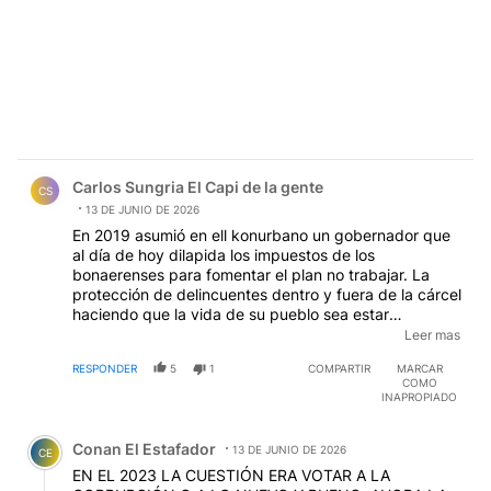
Comentario de Carlos Sungria El Capi de la gente.
Carlos Sungria El Capi de la gente
CS
13 DE JUNIO DE 2026
En 2019 asumió en ell konurbano un gobernador que
al día de hoy dilapida los impuestos de los
bonaerenses para fomentar el plan no trabajar. La
protección de delincuentes dentro y fuera de la cárcel
haciendo que la vida de su pueblo sea estar
enrejados permanentemente o ser asaltado cuando
Leer mas
hay suerte y si no, asesinados por su cómoda y
RESPONDER
5
1
COMPARTIR
MARCAR
funcional inseguridad. El narcotráfico es una
COMO
constante y de la educación ni hablemos, es más fácil
INAPROPIADO
el delito, porque tienen zona liberada. Eso si, al
Comentario de Conan El Estafador.
ciudadano de bien o gente que tiene un buen pasar
Conan El Estafador
debe padecer o dar explicaciones permanentes fijate
13 DE JUNIO DE 2026
CE
este caso
EN EL 2023 LA CUESTIÓN ERA VOTAR A LA