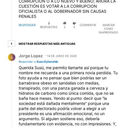
https://x.com/gonziver/status/2065841174175171018
CORRUPCIÓN O A LO NUEVO Y BUENO; AHORA LA
?s=20
o bien este otro
CUESTIÓN ES VOTAR A LA CORRUPCION
https://x.com/Trumperizar/status/206590454513002
OFICIALISTA O AL GOBERNADOR SIN CAUSAS
4986?s=20
donde todos pagan la fiesta de la
PENALES
vagancia.
3
RESPONDER
COMPARTIR
MARCAR
RESPUESTAS
2
5
COMO
INAPROPIADO
1 respuesta más antiguas
MOSTRAR RESPUESTAS MÁS ANTIGUAS
1
Respuesta de Jorge Lopez.
Jorge Lopez
14 DE JUNIO DE 2026
JL
Responder a
Susu Eyheralde
Querida Susú, me permito llamarte así porque tu
nombre me recuerda a una primera novia perdida. Tu
foto ayuda a no pensar que bien podrías ser un
barrabrava obeso en sandalias con medias,
transpirado, con una panza ganada a cerveza y
hidratos de carbono como única comida, que no se
baña hace meses. Yendo al punto: decir que “la
sociedad está dañada mentalmente” porque una
parte del electorado podría volver a elegir a un
presidente es una afirmación emocional, no un
argumento. Si alguien sostiene eso, debería
fundamentarlo con evidencia, no con impresiones. Y,