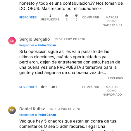
honesto y todo es una confabulacion.?? Nos toman de
DOLOBUS. Mas respeto por el ciudadano.-
2
RESPONDER
COMPARTIR
MARCAR
RESPUESTAS
3
5
COMO
INAPROPIADO
Respuesta de Sergio Bergallo.
Sergio Bergallo
13 DE JUNIO DE 2026
SB
Responder a
Pedro Conan
Si la oposición sigue así les va a pasar lo de las
ultimas elecciones, cuántas oportunidades ya
perdieron, dejen de entretenerse con esto, hagan de
una buena vez una PROPUESTA alternativa para la
gente y deshánganse de una buena vez de
personajes como Kicillof y cía., que son los que
Leer mas
verdaderamente los toman de "dolobus" como usted
RESPONDER
2
1
COMPARTIR
MARCAR
dice. Pero bueno, a esta altura ya estoy cansado de
COMO
decirles siempre lo mismo.
INAPROPIADO
Respuesta de Daniel Kulisz.
Daniel Kulisz
14 DE JUNIO DE 2026
DK
Responder a
Pedro Conan
Veo que hay 5 onagros que estan en contra de tus
comentarios O sea 5 admiradores. Ilegal Una