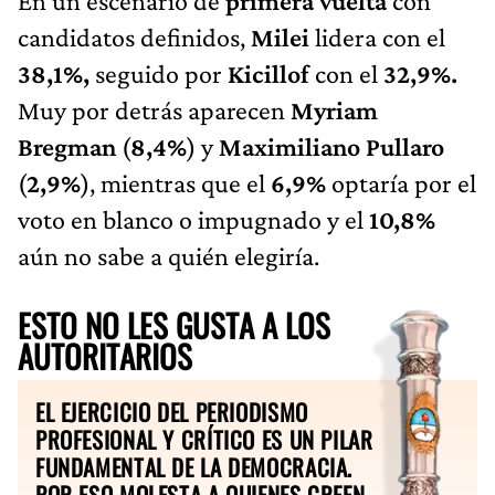
En un escenario de
primera vuelta
con
candidatos definidos,
Milei
lidera con el
38,1%,
seguido por
Kicillof
con el
32,9%.
Muy por detrás aparecen
Myriam
Bregman
(
8,4%
) y
Maximiliano Pullaro
(
2,9%
), mientras que el
6,9%
optaría por el
voto en blanco o impugnado y el
10,8%
aún no sabe a quién elegiría.
ESTO NO LES GUSTA A LOS
AUTORITARIOS
EL EJERCICIO DEL PERIODISMO
PROFESIONAL Y CRÍTICO ES UN PILAR
FUNDAMENTAL DE LA DEMOCRACIA.
POR ESO MOLESTA A QUIENES CREEN