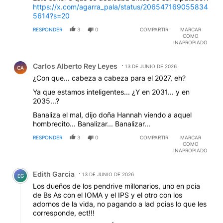
https://x.com/agarra_pala/status/206547169055834
5614?s=20
RESPONDER
3
0
COMPARTIR
MARCAR
COMO
INAPROPIADO
Comentario de Carlos Alberto Rey Leyes.
Carlos Alberto Rey Leyes
13 DE JUNIO DE 2026
CA
¿Con que... cabeza a cabeza para el 2027, eh?
Ya que estamos inteligentes... ¿Y en 2031... y en
2035...?
Banaliza el mal, dijo doña Hannah viendo a aquel
hombrecito... Banalizar... Banalizar...
RESPONDER
3
0
COMPARTIR
MARCAR
COMO
INAPROPIADO
Comentario de Edith Garcia.
Edith Garcia
13 DE JUNIO DE 2026
EG
Los dueños de los pendrive millonarios, uno en pcia
de Bs As con el IOMA y el IPS y el otro con los
adornos de la vida, no pagando a lad pcias lo que les
corresponde, ect!!!