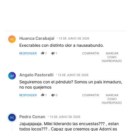
Comentario de Huanca Carabajal.
Huanca Carabajal
13 DE JUNIO DE 2026
HC
Execrables con distinto olor a nauseabundo.
RESPONDER
1
1
COMPARTIR
MARCAR
COMO
INAPROPIADO
Comentario de Angelo Pastorelli.
Angelo Pastorelli
13 DE JUNIO DE 2026
AP
Seguiremos con el péndulo? Somos un país inmaduro,
no nos quejemos
RESPONDER
1
0
COMPARTIR
MARCAR
COMO
INAPROPIADO
Comentario de Pedro Conan.
Pedro Conan
13 DE JUNIO DE 2026
PC
Jajuajajaaja. Milei liderando las encuestas??? , estan
todos locos??? . Capaz que creemos que Adorni es