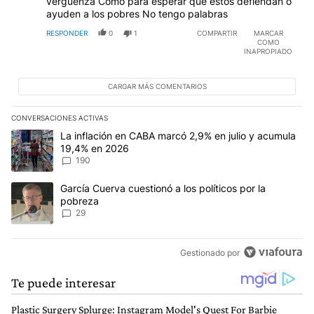
vergüenza Como para esperar que estos defiendan o
ayuden a los pobres No tengo palabras
RESPONDER
0
1
COMPARTIR
MARCAR
COMO
INAPROPIADO
CARGAR MÁS COMENTARIOS
CONVERSACIONES ACTIVAS
Este listado muestra los artículos con más comentarios en los últim
Un artículo de tendencia con el título "La inflación en CABA mar
La inflación en CABA marcó 2,9% en julio y acumula
19,4% en 2026
190
Un artículo de tendencia con el título "García Cuerva cuestionó a 
García Cuerva cuestionó a los políticos por la
pobreza
29
Gestionado por