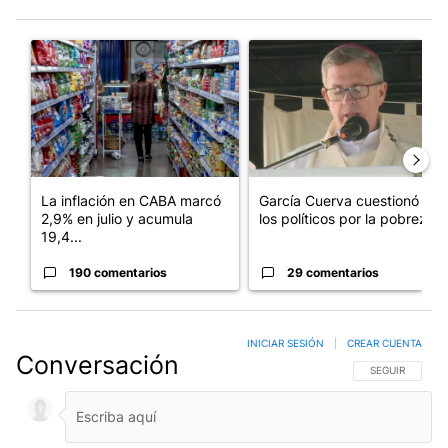
Este listado muestra los artículos con más comentarios en los últim
Un artículo de tendencia con el título "La inflación en CABA m
Un artículo de tendencia con e
La inflación en CABA marcó
García Cuerva cuestionó a
2,9% en julio y acumula
los políticos por la pobreza
19,4...
190 comentarios
29 comentarios
INICIAR SESIÓN
|
CREAR CUENTA
Conversación
SIGA ESTA CO
SEGUIR