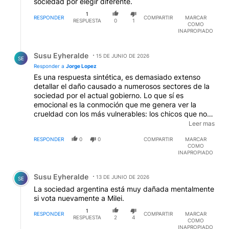
sociedad por elegir diferente.
1
RESPONDER
COMPARTIR
MARCAR
RESPUESTA
0
1
COMO
INAPROPIADO
Respuesta de Susu Eyheralde.
Susu Eyheralde
15 DE JUNIO DE 2026
SE
Responder a
Jorge Lopez
Es una respuesta sintética, es demasiado extenso
detallar el daño causado a numerosos sectores de la
sociedad por el actual gobierno. Lo que sí es
emocional es la conmoción que me genera ver la
crueldad con los más vulnerables: los chicos que no
reciben alimentos necesarios, el brutal recorte en
Leer mas
salud y educación, la falta de medicamentos, el
RESPONDER
0
0
COMPARTIR
MARCAR
maltrato a médicos y docentes. Y sí, tocó lugares
COMO
entrañables para mí como la UBA. Egresé de ella (de
INAPROPIADO
la carrera de historia de Filo), y es un lugar plural por
Comentario de Susu Eyheralde.
las ideas, la situación económica y los destinos para
Susu Eyheralde
ejercer lo que se ha estudiado. Cinco años dediqué a
13 DE JUNIO DE 2026
SE
la docencia en colegios y en dos universidades
La sociedad argentina está muy dañada mentalmente
privadas. Entendí que jamás pueden igualar el nivel ni
si vota nuevamente a Milei.
la libertad y el respeto por los docentes que tiene la
1
universidad pública.
RESPONDER
COMPARTIR
MARCAR
RESPUESTA
2
4
COMO
INAPROPIADO