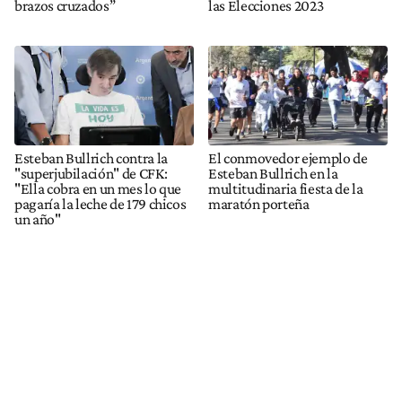
brazos cruzados”
las Elecciones 2023
Esteban Bullrich contra la
El conmovedor ejemplo de
"superjubilación" de CFK:
Esteban Bullrich en la
"Ella cobra en un mes lo que
multitudinaria fiesta de la
pagaría la leche de 179 chicos
maratón porteña
un año"