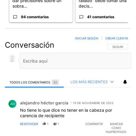
dar precisiones sobre un
fallado" debe tomar una
sobra...
decis...
94 comentarios
41 comentarios
INICIAR SESIÓN
|
CREAR CUENTA
Conversación
SIGA ESTA CO
SEGUIR
LOS MÁS RECIENTES
TODOS LOS COMENTARIOS
52
Todos los comentarios
Comentario de alejandro héctor garcía.
alejandro héctor garcía
15 DE NOVIEMBRE DE 2023
AH
No tiene lo que dice no tener en la cabeza por
carencia de recipiente
RESPONDER
1
1
COMPARTIR
MARCAR
COMO
INAPROPIADO