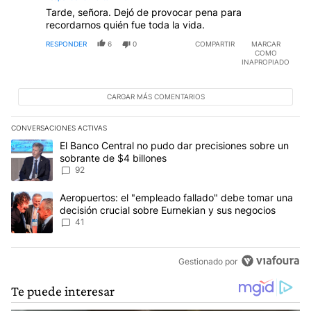
Tarde, señora. Dejó de provocar pena para
recordarnos quién fue toda la vida.
RESPONDER
6
0
COMPARTIR
MARCAR
COMO
INAPROPIADO
CARGAR MÁS COMENTARIOS
CONVERSACIONES ACTIVAS
Este listado muestra los artículos con más comentarios en los últim
Un artículo de tendencia con el título "El Banco Central no pudo 
El Banco Central no pudo dar precisiones sobre un
sobrante de $4 billones
92
Un artículo de tendencia con el título "Aeropuertos: el "empleado
Aeropuertos: el "empleado fallado" debe tomar una
decisión crucial sobre Eurnekian y sus negocios
41
Gestionado por