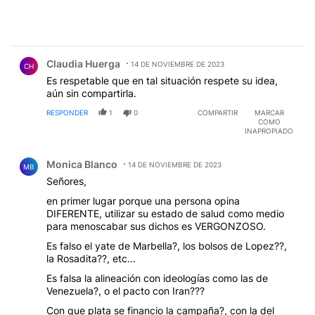
Comentario de Claudia Huerga.
Claudia Huerga
14 DE NOVIEMBRE DE 2023
CH
Es respetable que en tal situación respete su idea,
aún sin compartirla.
RESPONDER
1
0
COMPARTIR
MARCAR
COMO
INAPROPIADO
Comentario de Monica Blanco.
Monica Blanco
14 DE NOVIEMBRE DE 2023
MB
Señores,
en primer lugar porque una persona opina
DIFERENTE, utilizar su estado de salud como medio
para menoscabar sus dichos es VERGONZOSO.
Es falso el yate de Marbella?, los bolsos de Lopez??,
la Rosadita??, etc...
Es falsa la alineación con ideologías como las de
Venezuela?, o el pacto con Iran???
Con que plata se financio la campaña?, con la del