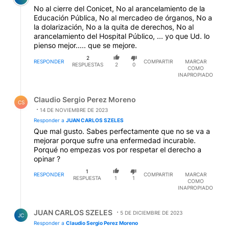
No al cierre del Conicet, No al arancelamiento de la
Educación Pública, No al mercadeo de órganos, No a
la dolarización, No a la quita de derechos, No al
arancelamiento del Hospital Público, ... yo que Ud. lo
pienso mejor..... que se mejore.
2
RESPONDER
COMPARTIR
MARCAR
RESPUESTAS
2
0
COMO
INAPROPIADO
Respuesta de Claudio Sergio Perez Moreno.
Claudio Sergio Perez Moreno
CS
14 DE NOVIEMBRE DE 2023
Responder a
JUAN CARLOS SZELES
Que mal gusto. Sabes perfectamente que no se va a
mejorar porque sufre una enfermedad incurable.
Porqué no empezas vos por respetar el derecho a
opinar ?
1
RESPONDER
COMPARTIR
MARCAR
RESPUESTA
1
1
COMO
INAPROPIADO
Respuesta de JUAN CARLOS SZELES.
JUAN CARLOS SZELES
5 DE DICIEMBRE DE 2023
JC
Responder a
Claudio Sergio Perez Moreno