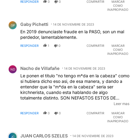
RESPONDER
0
0
COMPARTIR
MARCAR
COMO
INAPROPIADO
Comentario de Gaby Pichetti.
Gaby Pichetti
14 DE NOVIEMBRE DE 2023
GP
En 2019 denunciaste fraude en la PASO, son un mal
perdedor, lamentablemente.
RESPONDER
1
0
COMPARTIR
MARCAR
COMO
INAPROPIADO
Comentario de Nacho de Villafañe.
Nacho de Villafañe
14 DE NOVIEMBRE DE 2023
ND
Le ponen el titulo "no tengo m*da en la cabeza" como
si hubiera dicho eso asi, de esa manera, y dando a
entender que la "m*da en la cabeza" seria ser
kirchnerista, cuando esta hablando de algo
totalmente distinto. SON NEFASTOS ESTOS DE
PERFIL. ¿Para defender la democracia tienen que
Leer mas
mentir asi? ¿Esta es una practica periodistica
RESPONDER
0
0
COMPARTIR
MARCAR
democratica? Dense cuenta de la postura aberrante
COMO
que estan tomando. Asumen que Milei es un dictador
INAPROPIADO
y para combatirlo se vuelven oscuros.
Comentario de JUAN CARLOS SZELES.
JUAN CARLOS SZELES
14 DE NOVIEMBRE DE 2023
JC