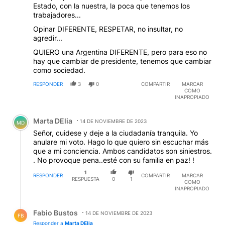
Estado, con la nuestra, la poca que tenemos los
trabajadores...
Opinar DIFERENTE, RESPETAR, no insultar, no
agredir...
QUIERO una Argentina DIFERENTE, pero para eso no
hay que cambiar de presidente, tenemos que cambiar
como sociedad.
RESPONDER
3
0
COMPARTIR
MARCAR
COMO
INAPROPIADO
Comentario de Marta DElia.
Marta DElia
14 DE NOVIEMBRE DE 2023
MD
Señor, cuidese y deje a la ciudadanía tranquila. Yo
anulare mi voto. Hago lo que quiero sin escuchar más
que a mi conciencia. Ambos candidatos son siniestros.
. No provoque pena..esté con su familia en paz! !
1
RESPONDER
COMPARTIR
MARCAR
RESPUESTA
0
1
COMO
INAPROPIADO
Respuesta de Fabio Bustos.
Fabio Bustos
14 DE NOVIEMBRE DE 2023
FB
Responder a
Marta DElia