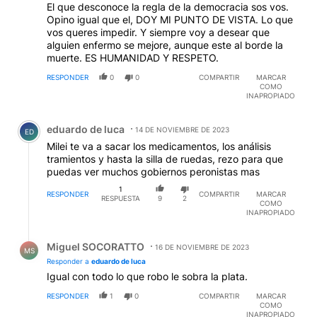
El que desconoce la regla de la democracia sos vos.
Opino igual que el, DOY MI PUNTO DE VISTA. Lo que
vos queres impedir. Y siempre voy a desear que
alguien enfermo se mejore, aunque este al borde la
muerte. ES HUMANIDAD Y RESPETO.
RESPONDER
0
0
COMPARTIR
MARCAR
COMO
INAPROPIADO
Comentario de eduardo de luca.
eduardo de luca
14 DE NOVIEMBRE DE 2023
ED
Milei te va a sacar los medicamentos, los análisis
tramientos y hasta la silla de ruedas, rezo para que
puedas ver muchos gobiernos peronistas mas
1
RESPONDER
COMPARTIR
MARCAR
RESPUESTA
9
2
COMO
INAPROPIADO
Respuesta de Miguel SOCORATTO.
Miguel SOCORATTO
16 DE NOVIEMBRE DE 2023
MS
Responder a
eduardo de luca
Igual con todo lo que robo le sobra la plata.
RESPONDER
1
0
COMPARTIR
MARCAR
COMO
INAPROPIADO