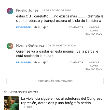
Comentario de Fidelio Jones.
Fidelio Jones
29 DE AGOSTO DE 2024
FJ
estas OUT carelotto......no existis más ..........disfrutá la
que te robaste y tranqui espera el juicio de la historia
RESPONDER
9
0
COMPARTIR
MARCAR
COMO
INAPROPIADO
Comentario de Norma Gutierrez.
Norma Gutierrez
29 DE AGOSTO DE 2024
NG
Quien se va a gastar en esta momia , ya la parca le
está soplando la nuca !
RESPONDER
9
0
COMPARTIR
MARCAR
COMO
INAPROPIADO
CARGAR MÁS COMENTARIOS
CONVERSACIONES ACTIVAS
Este listado muestra los artículos con más comentarios en los últim
Un artículo de tendencia con el título "La violencia sigue en los 
La violencia sigue en los alrededores del Congreso:
represión, detenidos y una fotógrafa herida
109