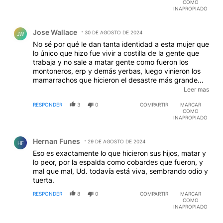
COMO
INAPROPIADO
Comentario de Jose Wallace.
Jose Wallace
30 DE AGOSTO DE 2024
JW
No sé por qué le dan tanta identidad a esta mujer que
lo único que hizo fue vivir a costilla de la gente que
trabaja y no sale a matar gente como fueron los
montoneros, erp y demás yerbas, luego vinieron los
mamarrachos que hicieron el desastre más grande
que se pueda imaginar; una banda de delincuentes
Leer mas
hijos de Lopez Rega como lo fueron Videla, Masera y
RESPONDER
3
0
COMPARTIR
MARCAR
demás energúmenos... Pero esta mujer sería
COMO
saludable que NO HABLE MÁS y el viejo Esquivel que
INAPROPIADO
agarre una pala y siembre rabanitos, si es que sabe
Comentario de Hernan Funes.
usar la pala, viejo vago
Hernan Funes
29 DE AGOSTO DE 2024
HF
Eso es exactamente lo que hicieron sus hijos, matar y
lo peor, por la espalda como cobardes que fueron, y
mal que mal, Ud. todavía está viva, sembrando odio y
tuerta.
RESPONDER
8
0
COMPARTIR
MARCAR
COMO
INAPROPIADO
Comentario de DOMINGO FUNES.