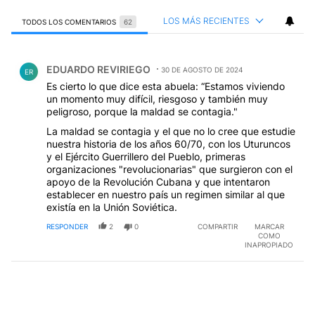
LOS MÁS RECIENTES
TODOS LOS COMENTARIOS
62
Todos los comentarios
Comentario de EDUARDO REVIRIEGO.
EDUARDO REVIRIEGO
30 DE AGOSTO DE 2024
ER
Es cierto lo que dice esta abuela: “Estamos viviendo
un momento muy difícil, riesgoso y también muy
peligroso, porque la maldad se contagia."
La maldad se contagia y el que no lo cree que estudie
nuestra historia de los años 60/70, con los Uturuncos
y el Ejército Guerrillero del Pueblo, primeras
organizaciones "revolucionarias" que surgieron con el
apoyo de la Revolución Cubana y que intentaron
establecer en nuestro país un regimen similar al que
existía en la Unión Soviética.
RESPONDER
2
0
COMPARTIR
MARCAR
COMO
INAPROPIADO