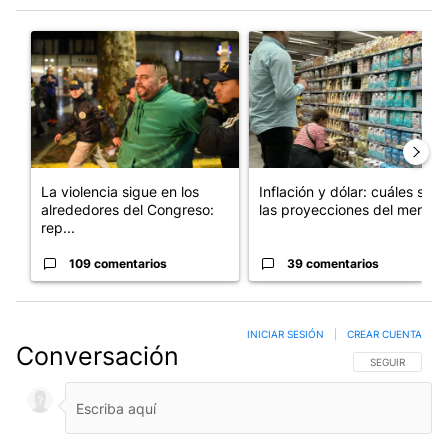
Este listado muestra los artículos con más comentarios en los últim
Un artículo de tendencia con el título "La violencia sigue en l
Un artículo de tendencia con e
La violencia sigue en los
Inflación y dólar: cuáles son
alrededores del Congreso:
las proyecciones del merc...
rep...
109 comentarios
39 comentarios
INICIAR SESIÓN
|
CREAR CUENTA
Conversación
SIGA ESTA CO
SEGUIR