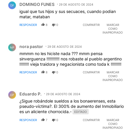
DOMINGO FUNES
29 DE AGOSTO DE 2024
DF
igual que tus hijos y sus secuaces, cuando podian
matar, mataban
RESPONDER
8
0
COMPARTIR
MARCAR
COMO
INAPROPIADO
Comentario de nora pastor.
nora pastor
29 DE AGOSTO DE 2024
NP
mmmm no les hiciste nada ??? mmm pensa
sinverguenza !!!!!!!!!!! nos robaste al pueblo argentino
!!!!!!!! vieja traidora y negacionista como toda k !!!!!!!!!
RESPONDER
8
0
COMPARTIR
MARCAR
COMO
INAPROPIADO
Comentario de Eduardo P..
Eduardo P.
29 DE AGOSTO DE 2024
EP
¿Sigue robándole sueldos a los bonaerenses, esta
pseudo-víctima?. El 300% de aumento del Inmobiliario
es un aliciente chorrocida.-
EDITADO
RESPONDER
7
0
COMPARTIR
MARCAR
COMO
INAPROPIADO