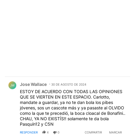
Comentario de Jose Wallace.
Jose Wallace
30 DE AGOSTO DE 2024
JW
ESTOY DE ACUERDO CON TODAS LAS OPINIONES
QUE SE VIERTEN EN ESTE ESPACIO. Carlotto,
mandate a guardar, ya no te dan bola los pibes
jóvenes, sos un cascote más y ya pasaste al OLVIDO
como la que te precedió, la boca cloacal de Bonafini..
CHAU, YA NO EXISTÍS!! solamente te da bola
Pasquín12 y C5N
RESPONDER
4
0
COMPARTIR
MARCAR