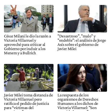
César Milani le dio la razón a
"Desastroso", "malo" y
Victoria Villarruel y
"endeble": el análisis de Jorge
aprovechó para criticar al
Asís sobre el gobierno de
Gobierno por incluir a los
Javier Milei
Menem y a Bullrich
Javier Milei toma distancia de
La respuesta de los
Victoria Villarruel pero
organismos de Derechos
ratifica el pedido de justicia
Humanos a los dichos de
para “víctimas del
Victoria Villarruel: "Son