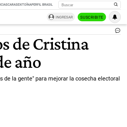
ICIAS
CARAS
EXITOÍNA
PERFIL BRASIL
INGRESAR
SUSCRIBITE
La
s de Cristina
vic
Cri
Kir
de año
en
el
ac
de
pr
s de la gente" para mejorar la cosecha electoral
de
ca
en
Es
|
Ca
TV