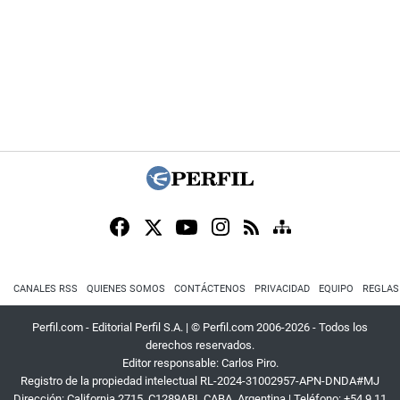
CANALES RSS
QUIENES SOMOS
CONTÁCTENOS
PRIVACIDAD
EQUIPO
REGLAS
Perfil.com - Editorial Perfil S.A.
| © Perfil.com 2006-2026 - Todos los
derechos reservados.
Editor responsable: Carlos Piro.
Registro de la propiedad intelectual RL-2024-31002957-APN-DNDA#MJ
Dirección:
California 2715
,
C1289ABI
,
CABA, Argentina
| Teléfono:
+54 9 11