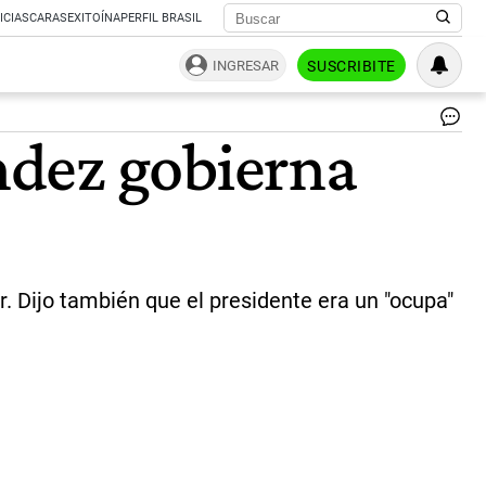
ICIAS
CARAS
EXITOÍNA
PERFIL BRASIL
INGRESAR
SUSCRIBITE
El
ndez gobierna
exs
de
Co
Ext
Gu
Mo
|
NA
r. Dijo también que el presidente era un "ocupa"