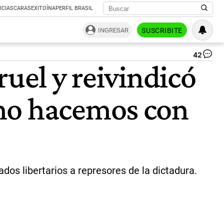
ICIAS
CARAS
EXITOÍNA
PERFIL BRASIL
INGRESAR
SUSCRIBITE
42
Gu
ruel y reivindicó
Mo
y
Vic
omo hacemos con
Vil
|
Ce
dos libertarios a represores de la dictadura.