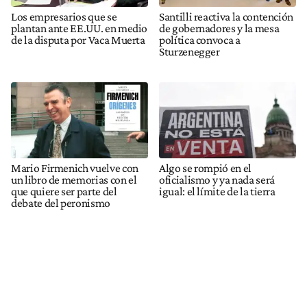
Los empresarios que se
Santilli reactiva la contención
plantan ante EE.UU. en medio
de gobernadores y la mesa
de la disputa por Vaca Muerta
política convoca a
Sturzenegger
Mario Firmenich vuelve con
Algo se rompió en el
un libro de memorias con el
oficialismo y ya nada será
que quiere ser parte del
igual: el límite de la tierra
debate del peronismo