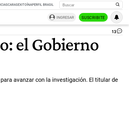
ICIAS
CARAS
EXITOÍNA
PERFIL BRASIL
INGRESAR
SUSCRIBITE
13
Po
o: el Gobierno
Tra
nu
co
en
en
20
|
arg
para avanzar con la investigación. El titular de