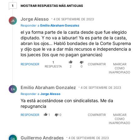
1 respuesta más antiguas
MOSTRAR RESPUESTAS MÁS ANTIGUAS
1
Respuesta de Jorge Alesso.
Jorge Alesso
4 DE SEPTIEMBRE DE 2023
JA
Responder a
Emilio Abraham Gonzalez
el ya forma parte de la casta desde que fue elegido
diputado. Y no va a laburar! Ya es parte de la casta,
abran los ojos... Habló bondades de la Corte Suprema
y dijo que le va a dar más recursos e independencia a
los jueces (los que no pagan ganancias)
1
RESPONDER
COMPARTIR
MARCAR
RESPUESTA
2
0
COMO
INAPROPIADO
Respuesta de Emilio Abraham Gonzalez.
Emilio Abraham Gonzalez
4 DE SEPTIEMBRE DE 2023
EA
Responder a
Jorge Alesso
Ya está acostándose con sindicalistas. Me da
repugnancia
RESPONDER
1
0
COMPARTIR
MARCAR
COMO
INAPROPIADO
Comentario de Guillermo Andrades.
Guillermo Andrades
4 DE SEPTIEMBRE DE 2023
GA