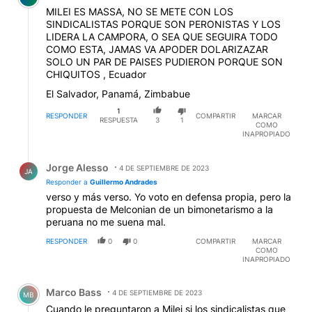
MILEI ES MASSA, NO SE METE CON LOS
SINDICALISTAS PORQUE SON PERONISTAS Y LOS
LIDERA LA CAMPORA, O SEA QUE SEGUIRA TODO
COMO ESTA, JAMAS VA APODER DOLARIZAZAR
SOLO UN PAR DE PAISES PUDIERON PORQUE SON
CHIQUITOS , Ecuador
El Salvador, Panamá, Zimbabue
1
RESPONDER
COMPARTIR
MARCAR
RESPUESTA
3
1
COMO
INAPROPIADO
Respuesta de Jorge Alesso.
Jorge Alesso
4 DE SEPTIEMBRE DE 2023
JA
Responder a
Guillermo Andrades
verso y más verso. Yo voto en defensa propia, pero la
propuesta de Melconian de un bimonetarismo a la
peruana no me suena mal.
RESPONDER
0
0
COMPARTIR
MARCAR
COMO
INAPROPIADO
Comentario de Marco Bass.
Marco Bass
4 DE SEPTIEMBRE DE 2023
MB
Cuando le preguntaron a Milei si los sindicalistas que