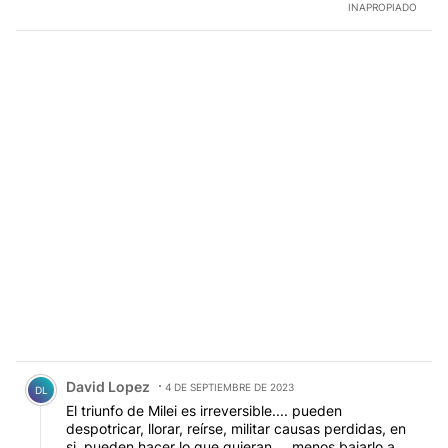
INAPROPIADO
Comentario de David Lopez.
David Lopez
4 DE SEPTIEMBRE DE 2023
DL
El triunfo de Milei es irreversible.... pueden
despotricar, llorar, reírse, militar causas perdidas, en
si, pueden hacer lo que quieran.... menos bajarlo a