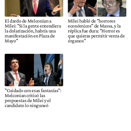
El dardo de Melconian a
Milei habló de "horrores
Milei: "Si la gente entendiera
económicos" de Massa, y la
la dolarización, habría una
réplica fue dura: "Horror es
manifestación en Plaza de
que quieras permitir venta de
Mayo"
órganos"
"Cuidado con esas fantasías":
Melconian criticó las
propuestas de Milei y el
candidato lo ninguneó