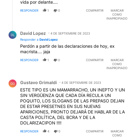
vida por delante....
RESPONDER
1
0
COMPARTIR
MARCAR
COMO
INAPROPIADO
Respuesta de David Lopez.
David Lopez
4 DE SEPTIEMBRE DE 2023
DL
Responder a
David Lopez
Perdón a partir de las declaraciones de hoy, ex
macrista.... jaja
RESPONDER
1
0
COMPARTIR
MARCAR
COMO
INAPROPIADO
Comentario de Gustavo Grimaldi.
Gustavo Grimaldi
4 DE SEPTIEMBRE DE 2023
GG
ESTE TIPO ES UN MAMARRACHO, UN INEPTO Y UN
SIN VERGÜENZA QUE CADA DÍA RECULA UN
POQUITO, LOS SLOGANS DE LAS PREPASO DEJAN
DE ESTAR PRESETNES EN SUS NUEVAS
APARICIONES, PRONTO DEJARÁ DE HABLAR DE LA
CASTA POLÍTICA, DEL BCRA Y DE LA
DOLARIZACIPON !!!!
RESPONDER
4
0
COMPARTIR
MARCAR
COMO