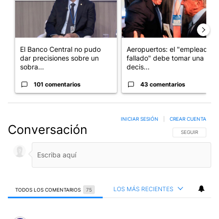
El Banco Central no pudo
Aeropuertos: el "empleado
dar precisiones sobre un
fallado" debe tomar una
sobra...
decis...
101 comentarios
43 comentarios
INICIAR SESIÓN
|
CREAR CUENTA
Conversación
SIGA ESTA CO
SEGUIR
LOS MÁS RECIENTES
TODOS LOS COMENTARIOS
75
Todos los comentarios
Comentario de fernando garcia.