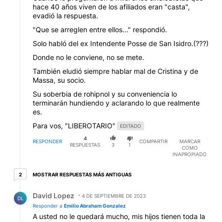
hace 40 años viven de los afiliados eran "casta",
evadió la respuesta.
"Que se arreglen entre ellos..." respondió.
Solo habló del ex Intendente Posse de San Isidro.(???)
Donde no le conviene, no se mete.
También eludió siempre hablar mal de Cristina y de
Massa, su socio.
Su soberbia de rohipnol y su conveniencia lo
terminarán hundiendo y aclarando lo que realmente
es.
Para vos, "LIBEROTARIO"
EDITADO
4
RESPONDER
COMPARTIR
MARCAR
RESPUESTAS
3
1
COMO
INAPROPIADO
2 respuestas más antiguas
MOSTRAR RESPUESTAS MÁS ANTIGUAS
2
Respuesta de David Lopez.
David Lopez
4 DE SEPTIEMBRE DE 2023
DL
Responder a
Emilio Abraham Gonzalez
A usted no le quedará mucho, mis hijos tienen toda la