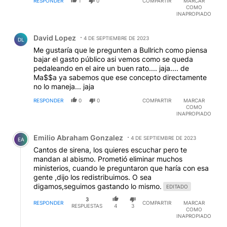
RESPONDER
1
0
COMPARTIR
MARCAR
COMO
INAPROPIADO
Comentario de David Lopez.
David Lopez
4 DE SEPTIEMBRE DE 2023
DL
Me gustaría que le pregunten a Bullrich como piensa
bajar el gasto público asi vemos como se queda
pedaleando en el aire un buen rato.... jaja.... de
Ma$$a ya sabemos que ese concepto directamente
no lo maneja... jaja
RESPONDER
0
0
COMPARTIR
MARCAR
COMO
INAPROPIADO
Comentario de Emilio Abraham Gonzalez.
Emilio Abraham Gonzalez
4 DE SEPTIEMBRE DE 2023
EA
Cantos de sirena, los quieres escuchar pero te
mandan al abismo. Prometió eliminar muchos
ministerios, cuando le preguntaron que haría con esa
gente ,dijo los redistribuimos. O sea
digamos,seguimos gastando lo mismo.
EDITADO
3
RESPONDER
COMPARTIR
MARCAR
RESPUESTAS
4
3
COMO
INAPROPIADO