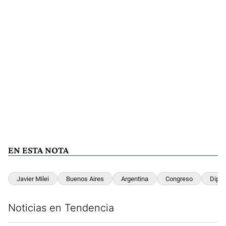
EN ESTA NOTA
Javier Milei
Buenos Aires
Argentina
Congreso
Dipu
Noticias en Tendencia