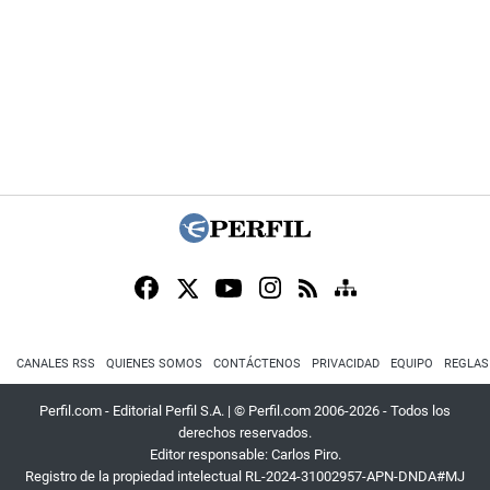
CANALES RSS
QUIENES SOMOS
CONTÁCTENOS
PRIVACIDAD
EQUIPO
REGLAS
Perfil.com - Editorial Perfil S.A.
| © Perfil.com 2006-2026 - Todos los
derechos reservados.
Editor responsable: Carlos Piro.
Registro de la propiedad intelectual RL-2024-31002957-APN-DNDA#MJ