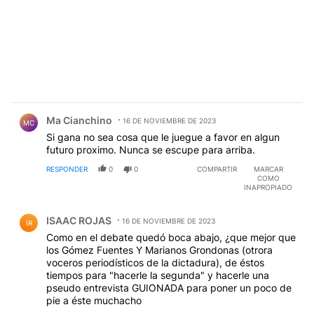
Comentario de Ma Cianchino.
Ma Cianchino
16 DE NOVIEMBRE DE 2023
MC
Si gana no sea cosa que le juegue a favor en algun
futuro proximo. Nunca se escupe para arriba.
RESPONDER
0
0
COMPARTIR
MARCAR
COMO
INAPROPIADO
Comentario de ISAAC ROJAS.
ISAAC ROJAS
16 DE NOVIEMBRE DE 2023
IR
Como en el debate quedó boca abajo, ¿que mejor que
los Gómez Fuentes Y Marianos Grondonas (otrora
voceros periodísticos de la dictadura), de éstos
tiempos para "hacerle la segunda" y hacerle una
pseudo entrevista GUIONADA para poner un poco de
pie a éste muchacho