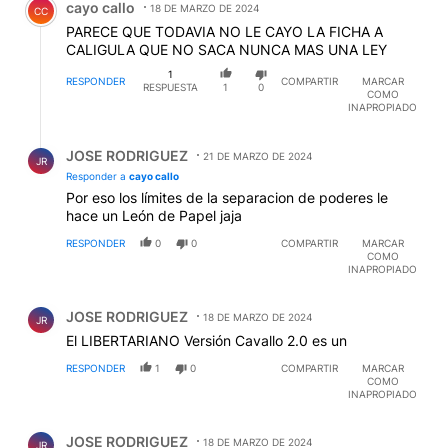
cayo callo
18 DE MARZO DE 2024
CC
PARECE QUE TODAVIA NO LE CAYO LA FICHA A
CALIGULA QUE NO SACA NUNCA MAS UNA LEY
1
RESPONDER
COMPARTIR
MARCAR
RESPUESTA
1
0
COMO
INAPROPIADO
Respuesta de JOSE RODRIGUEZ.
JOSE RODRIGUEZ
21 DE MARZO DE 2024
JR
Responder a
cayo callo
Por eso los límites de la separacion de poderes le
hace un León de Papel jaja
RESPONDER
0
0
COMPARTIR
MARCAR
COMO
INAPROPIADO
Comentario de JOSE RODRIGUEZ.
JOSE RODRIGUEZ
18 DE MARZO DE 2024
JR
El LIBERTARIANO Versión Cavallo 2.0 es un
RESPONDER
1
0
COMPARTIR
MARCAR
COMO
INAPROPIADO
Comentario de JOSE RODRIGUEZ.
JOSE RODRIGUEZ
18 DE MARZO DE 2024
JR