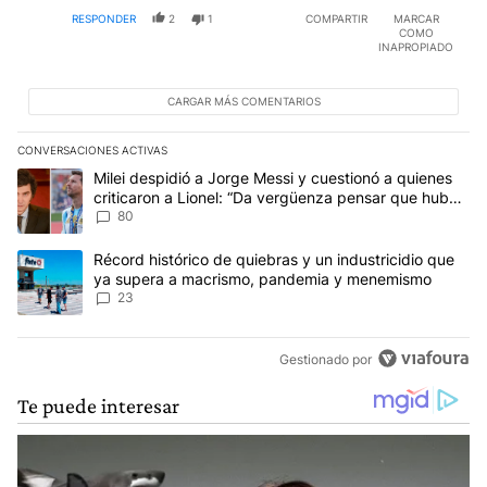
RESPONDER
2
1
COMPARTIR
MARCAR
COMO
INAPROPIADO
CARGAR MÁS COMENTARIOS
CONVERSACIONES ACTIVAS
Este listado muestra los artículos con más comentarios en los últim
Un artículo de tendencia con el título "Milei despidió a Jorge Mes
Milei despidió a Jorge Messi y cuestionó a quienes
criticaron a Lionel: “Da vergüenza pensar que hubo
anti-Messi”
80
Un artículo de tendencia con el título "Récord histórico de quie
Récord histórico de quiebras y un industricidio que
ya supera a macrismo, pandemia y menemismo
23
Gestionado por