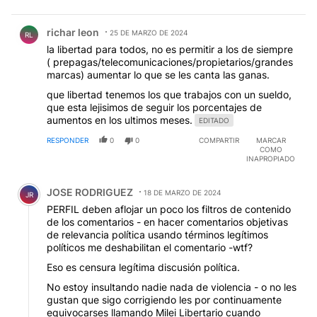
Comentario de richar leon.
richar leon
25 DE MARZO DE 2024
RL
la libertad para todos, no es permitir a los de siempre
( prepagas/telecomunicaciones/propietarios/grandes
marcas) aumentar lo que se les canta las ganas.
que libertad tenemos los que trabajos con un sueldo,
que esta lejisimos de seguir los porcentajes de
aumentos en los ultimos meses.
EDITADO
RESPONDER
0
0
COMPARTIR
MARCAR
COMO
INAPROPIADO
Comentario de JOSE RODRIGUEZ.
JOSE RODRIGUEZ
18 DE MARZO DE 2024
JR
PERFIL deben aflojar un poco los filtros de contenido
de los comentarios - en hacer comentarios objetivas
de relevancia política usando términos legítimos
políticos me deshabilitan el comentario -wtf?
Eso es censura legítima discusión política.
No estoy insultando nadie nada de violencia - o no les
gustan que sigo corrigiendo les por continuamente
equivocarses llamando Milei Libertario cuando