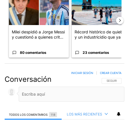
Milei despidió a Jorge Messi
Récord histórico de quiebras
y cuestionó a quienes crit...
y un industricidio que ya ...
80 comentarios
23 comentarios
INICIAR SESIÓN
|
CREAR CUENTA
Conversación
SIGA ESTA CO
SEGUIR
LOS MÁS RECIENTES
TODOS LOS COMENTARIOS
118
Todos los comentarios