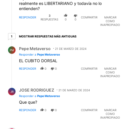
realmente es LIBERTARIANO y todavía no lo
entienden?
3
RESPONDER
COMPARTIR
MARCAR
RESPUESTAS
0
0
COMO
INAPROPIADO
1 respuesta más antiguas
MOSTRAR RESPUESTAS MÁS ANTIGUAS
1
Respuesta de Pepe Metaverso.
Pepe Metaverso
21 DE MARZO DE 2024
PM
Responder a
Pepe Metaverso
EL CUBITO DORSAL
RESPONDER
0
0
COMPARTIR
MARCAR
COMO
INAPROPIADO
Respuesta de JOSE RODRIGUEZ.
JOSE RODRIGUEZ
21 DE MARZO DE 2024
JR
Responder a
Pepe Metaverso
Que que?
RESPONDER
0
0
COMPARTIR
MARCAR
COMO
INAPROPIADO
Comentario de cayo callo.