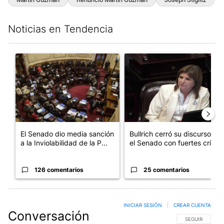
Noticias en Tendencia
Este listado muestra los artículos con más comentarios en los últim
Un artículo de tendencia con el título "El Senado dio media san
Un artículo de tendencia con el
El Senado dio media sanción
Bullrich cerró su discurso en
a la Inviolabilidad de la P...
el Senado con fuertes crí...
126 comentarios
25 comentarios
INICIAR SESIÓN
|
CREAR CUENTA
Conversación
SIGA ESTA CO
SEGUIR