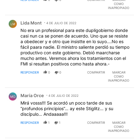
COMO
INAPROPIADO
Comentario de Lida Mont.
Lida Mont
4 DE JULIO DE 2022
LM
No era un profesional para este dupligobierno donde
casi nun ca se ponen de acuerdo. Uno que se resiste
a obedecer y e otro que insistte en lo suyo....No es
fácil paara nadie. El ministro saliente perdió su tiempo
productivo con este gobierno. Debió maarcharse
mucho antes. Veremos ahora los tratamientos con el
FMI si resultan positivos como hasta ahora.-
RESPONDER
0
0
COMPARTIR
MARCAR
COMO
INAPROPIADO
Comentario de María Orce.
María Orce
4 DE JULIO DE 2022
MO
Mirá vosss!!! Se acordó un poco tarde de sus
“profundos principios”… ay este Stiglitz… y su
discípulo… Andaaaaa!!!
RESPONDER
1
1
COMPARTIR
MARCAR
COMO
INAPROPIADO