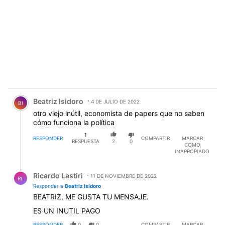
Comentario de Beatriz Isidoro.
Beatriz Isidoro
4 DE JULIO DE 2022
BI
otro viejo inútil, economista de papers que no saben
cómo funciona la política
1
RESPONDER
COMPARTIR
MARCAR
RESPUESTA
2
0
COMO
INAPROPIADO
Respuesta de Ricardo Lastiri.
Ricardo Lastiri
11 DE NOVIEMBRE DE 2022
RL
Responder a
Beatriz Isidoro
BEATRIZ, ME GUSTA TU MENSAJE.
ES UN INUTIL PAGO
RESPONDER
0
0
COMPARTIR
MARCAR