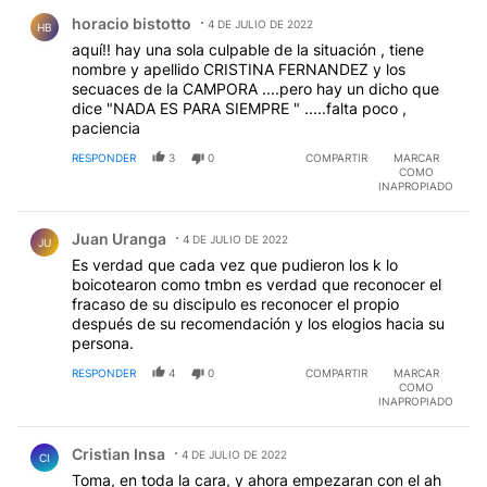
Comentario de horacio bistotto.
horacio bistotto
4 DE JULIO DE 2022
HB
aquí!! hay una sola culpable de la situación , tiene
nombre y apellido CRISTINA FERNANDEZ y los
secuaces de la CAMPORA ....pero hay un dicho que
dice "NADA ES PARA SIEMPRE " .....falta poco ,
paciencia
RESPONDER
3
0
COMPARTIR
MARCAR
COMO
INAPROPIADO
Comentario de Juan Uranga.
Juan Uranga
4 DE JULIO DE 2022
JU
Es verdad que cada vez que pudieron los k lo
boicotearon como tmbn es verdad que reconocer el
fracaso de su discipulo es reconocer el propio
después de su recomendación y los elogios hacia su
persona.
RESPONDER
4
0
COMPARTIR
MARCAR
COMO
INAPROPIADO
Comentario de Cristian Insa.
Cristian Insa
4 DE JULIO DE 2022
CI
Toma, en toda la cara, y ahora empezaran con el ah