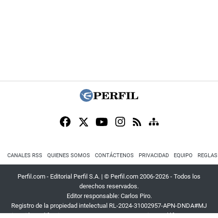
CANALES RSS
QUIENES SOMOS
CONTÁCTENOS
PRIVACIDAD
EQUIPO
REGLAS
Perfil.com - Editorial Perfil S.A.
| © Perfil.com 2006-2026 - Todos los
derechos reservados.
Editor responsable: Carlos Piro.
Registro de la propiedad intelectual RL-2024-31002957-APN-DNDA#MJ
Dirección:
California 2715
,
C1289ABI
,
CABA, Argentina
| Teléfono:
+54 9 11