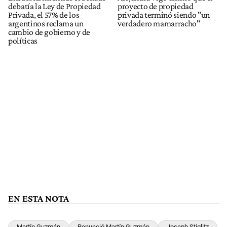
debatía la Ley de Propiedad
proyecto de propiedad
Privada, el 57% de los
privada terminó siendo "un
argentinos reclama un
verdadero mamarracho"
cambio de gobierno y de
políticas
EN ESTA NOTA
Martín Guzmán
Renunció Martín Guzmán
Joseph Stiglitz