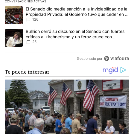
CONVERSACIONES ACTIVAS
Este listado muestra los artículos con más comentarios en los últim
Un artículo de tendencia con el título "El Senado dio media sanci
El Senado dio media sanción a la Inviolabilidad de la
Propiedad Privada: el Gobierno tuvo que ceder en la
Ley del Manejo del Fuego
126
Un artículo de tendencia con el título "Bullrich cerró su discurso e
Bullrich cerró su discurso en el Senado con fuertes
críticas al kirchnerismo y un feroz cruce con
Capitanich al que le gritó “¡cállate!”
25
Gestionado por