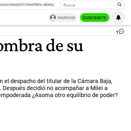
ICIAS
CARAS
EXITOÍNA
PERFIL BRASIL
INGRESAR
SUSCRIBITE
1
Ka
sombra de su
Mil
en
la
in
de
la
nu
pl
n el despacho del titular de la Cámara Baja,
de
a. Después decidió no acompañar a Milei a
Me
 empoderada ¿Asoma otro equilibrio de poder?
Be
Ca
y
Bu
Ar
en
Zár