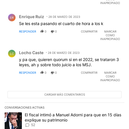
INAPROPIADO
Comentario de Enrique Ruiz.
Enrique Ruiz
28 DE MARZO DE 2023
ER
Se les esta pasando el cuarto de hora a los k
RESPONDER
0
0
COMPARTIR
MARCAR
COMO
INAPROPIADO
Comentario de Locho Caste.
Locho Caste
28 DE MARZO DE 2023
LC
y pa que, quieren quorum si en el 2022, se trataron 3
leyes, ah y sobre todo juicio a los MSJ.
RESPONDER
0
0
COMPARTIR
MARCAR
COMO
INAPROPIADO
CARGAR MÁS COMENTARIOS
CONVERSACIONES ACTIVAS
Este listado muestra los artículos con más comentarios en los últim
Un artículo de tendencia con el título "El fiscal intimó a Manuel 
El fiscal intimó a Manuel Adorni para que en 15 días
explique su patrimonio
52