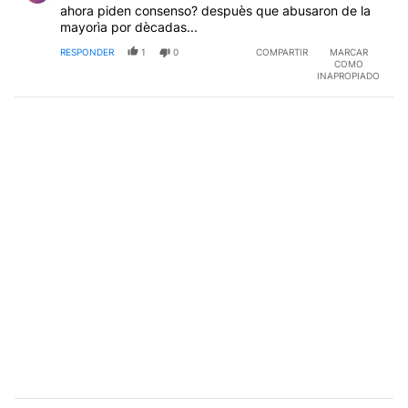
ahora piden consenso? despuès que abusaron de la
mayorìa por dècadas...
RESPONDER
1
0
COMPARTIR
MARCAR
COMO
INAPROPIADO
Comentario de Negro Valdez.