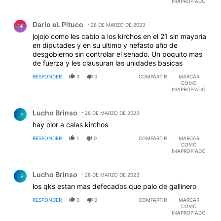
INAPROPIADO
Comentario de Dario eL Pituco.
Dario eL Pituco
28 DE MARZO DE 2023
DE
jojojo como les cabio a los kirchos en el 21 sin mayoria
en diputades y en su ultimo y nefasto año de
desgobierno sin controlar el senado. Un poquito mas
de fuerza y les clausuran las unidades basicas
RESPONDER
3
0
COMPARTIR
MARCAR
COMO
INAPROPIADO
Comentario de Lucho Brinso.
Lucho Brinso
28 DE MARZO DE 2023
LB
hay olor a calas kirchos
RESPONDER
1
0
COMPARTIR
MARCAR
COMO
INAPROPIADO
Comentario de Lucho Brinso.
Lucho Brinso
28 DE MARZO DE 2023
LB
los qks estan mas defecados que palo de gallinero
RESPONDER
0
0
COMPARTIR
MARCAR
COMO
INAPROPIADO