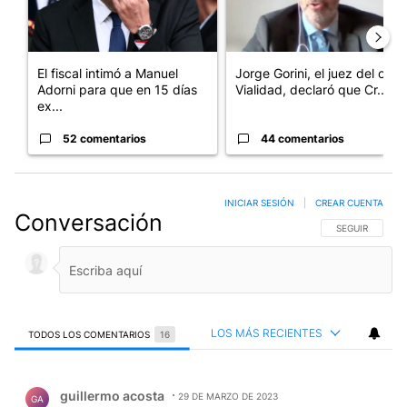
El fiscal intimó a Manuel
Jorge Gorini, el juez del caso
Adorni para que en 15 días
Vialidad, declaró que Cr...
ex...
52 comentarios
44 comentarios
INICIAR SESIÓN
|
CREAR CUENTA
Conversación
SIGA ESTA CO
SEGUIR
LOS MÁS RECIENTES
TODOS LOS COMENTARIOS
16
Todos los comentarios
Comentario de guillermo acosta.
guillermo acosta
29 DE MARZO DE 2023
GA