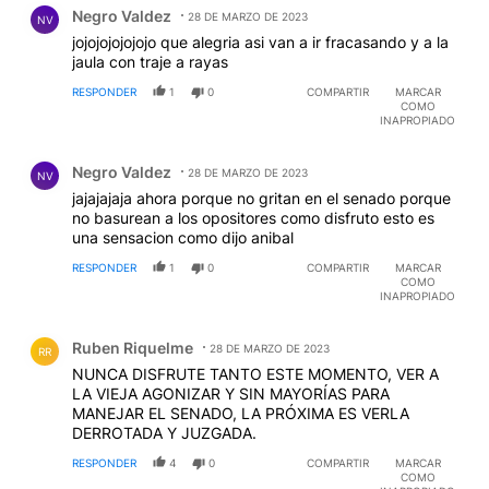
Negro Valdez
28 DE MARZO DE 2023
NV
jojojojojojojo que alegria asi van a ir fracasando y a la
jaula con traje a rayas
RESPONDER
1
0
COMPARTIR
MARCAR
COMO
INAPROPIADO
Comentario de Negro Valdez.
Negro Valdez
28 DE MARZO DE 2023
NV
jajajajaja ahora porque no gritan en el senado porque
no basurean a los opositores como disfruto esto es
una sensacion como dijo anibal
RESPONDER
1
0
COMPARTIR
MARCAR
COMO
INAPROPIADO
Comentario de Ruben Riquelme.
Ruben Riquelme
28 DE MARZO DE 2023
RR
NUNCA DISFRUTE TANTO ESTE MOMENTO, VER A
LA VIEJA AGONIZAR Y SIN MAYORÍAS PARA
MANEJAR EL SENADO, LA PRÓXIMA ES VERLA
DERROTADA Y JUZGADA.
RESPONDER
4
0
COMPARTIR
MARCAR
COMO