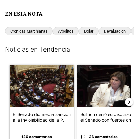
EN ESTA NOTA
Cronicas Marchianas
Arbolitos
Dolar
Devaluacion
C
Noticias en Tendencia
Este listado muestra los artículos con más comentarios en los últim
Un artículo de tendencia con el título "El Senado dio media san
Un artículo de tendencia con el
El Senado dio media sanción
Bullrich cerró su discurso en
a la Inviolabilidad de la P...
el Senado con fuertes crí...
130 comentarios
26 comentarios