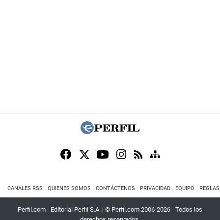
CANALES RSS
QUIENES SOMOS
CONTÁCTENOS
PRIVACIDAD
EQUIPO
REGLAS
Perfil.com - Editorial Perfil S.A.
| © Perfil.com 2006-2026 - Todos los
derechos reservados.