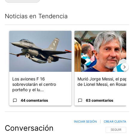
Noticias en Tendencia
Este listado muestra los artículos con más comentarios en los últim
Un artículo de tendencia con el título "Los aviones F 16 sobrevo
Un artículo de tendencia con e
Los aviones F 16
Murió Jorge Messi, el papá
sobrevolarán el centro
de Lionel Messi, en Rosario
porteño y el lu...
44 comentarios
63 comentarios
INICIAR SESIÓN
|
CREAR CUENTA
Conversación
SIGA ESTA CO
SEGUIR