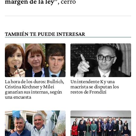
margen de la ley”
, cerró
TAMBIÉN TE PUEDE INTERESAR
La hora de los duros: Bullrich,
Un intendente K y una
Cristina Kirchner y Milei
macrista se disputan los
ganarían sus internas, según
restos de Frondizi
una encuesta