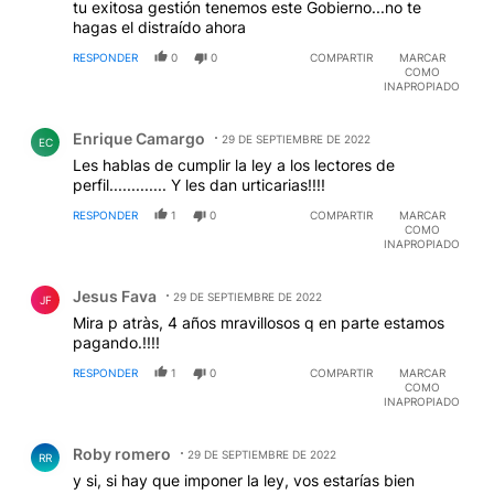
tu exitosa gestión tenemos este Gobierno...no te
hagas el distraído ahora
RESPONDER
0
0
COMPARTIR
MARCAR
COMO
INAPROPIADO
Comentario de Enrique Camargo.
Enrique Camargo
29 DE SEPTIEMBRE DE 2022
EC
Les hablas de cumplir la ley a los lectores de
perfil............. Y les dan urticarias!!!!
RESPONDER
1
0
COMPARTIR
MARCAR
COMO
INAPROPIADO
Comentario de Jesus Fava.
Jesus Fava
29 DE SEPTIEMBRE DE 2022
JF
Mira p atràs, 4 años mravillosos q en parte estamos
pagando.!!!!
RESPONDER
1
0
COMPARTIR
MARCAR
COMO
INAPROPIADO
Comentario de Roby romero.
Roby romero
29 DE SEPTIEMBRE DE 2022
RR
y si, si hay que imponer la ley, vos estarías bien