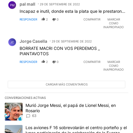
pal mall
29 DE SEPTIEMBRE DE 2022
PM
Incapaz e inutil, donde esta la plata que le prestaron...
RESPONDER
2
0
COMPARTIR
MARCAR
COMO
INAPROPIADO
Comentario de Jorge Casella.
Jorge Casella
29 DE SEPTIEMBRE DE 2022
JC
BORRATE MACRI CON VOS PERDEMOS _
PIANTAVOTOS
RESPONDER
2
0
COMPARTIR
MARCAR
COMO
INAPROPIADO
CARGAR MÁS COMENTARIOS
CONVERSACIONES ACTIVAS
Este listado muestra los artículos con más comentarios en los últim
Un artículo de tendencia con el título "Murió Jorge Messi, el papá
Murió Jorge Messi, el papá de Lionel Messi, en
Rosario
63
Un artículo de tendencia con el título "Los aviones F 16 sobrevola
Los aviones F 16 sobrevolarán el centro porteño y el
lunes participarán de la celebración de la Fuerza