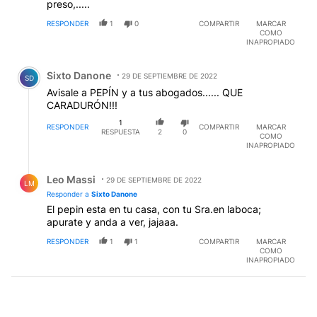
preso,.....
RESPONDER
1
0
COMPARTIR
MARCAR
COMO
INAPROPIADO
Comentario de Sixto Danone.
Sixto Danone
29 DE SEPTIEMBRE DE 2022
SD
Avisale a PEPÍN y a tus abogados...... QUE
CARADURÓN!!!
1
RESPONDER
COMPARTIR
MARCAR
RESPUESTA
2
0
COMO
INAPROPIADO
Respuesta de Leo Massi.
Leo Massi
29 DE SEPTIEMBRE DE 2022
LM
Responder a
Sixto Danone
El pepin esta en tu casa, con tu Sra.en laboca;
apurate y anda a ver, jajaaa.
RESPONDER
1
1
COMPARTIR
MARCAR
COMO
INAPROPIADO