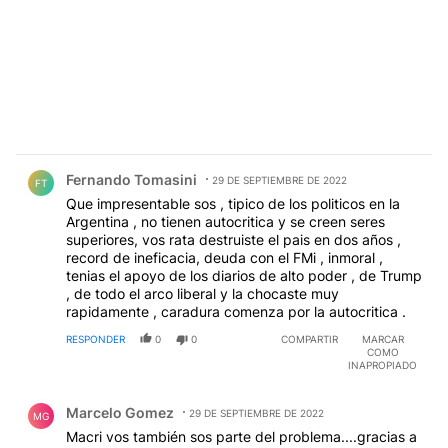
Comentario de Fernando Tomasini.
Fernando Tomasini
29 DE SEPTIEMBRE DE 2022
FT
Que impresentable sos , tipico de los politicos en la
Argentina , no tienen autocritica y se creen seres
superiores, vos rata destruiste el pais en dos años ,
record de ineficacia, deuda con el FMi , inmoral ,
tenias el apoyo de los diarios de alto poder , de Trump
, de todo el arco liberal y la chocaste muy
rapidamente , caradura comenza por la autocritica .
RESPONDER
0
0
COMPARTIR
MARCAR
COMO
INAPROPIADO
Comentario de Marcelo Gomez.
Marcelo Gomez
29 DE SEPTIEMBRE DE 2022
MG
Macri vos también sos parte del problema....gracias a