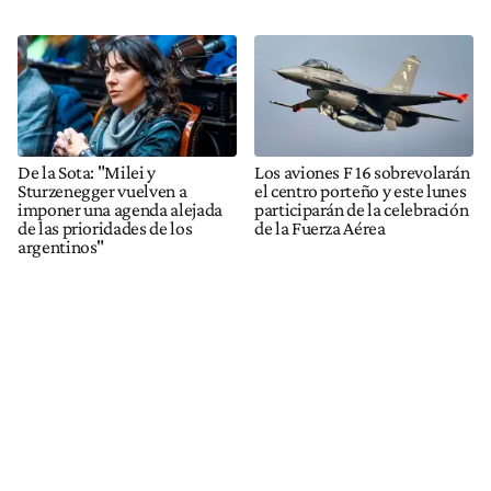
De la Sota: "Milei y
Los aviones F 16 sobrevolarán
Sturzenegger vuelven a
el centro porteño y este lunes
imponer una agenda alejada
participarán de la celebración
de las prioridades de los
de la Fuerza Aérea
argentinos"