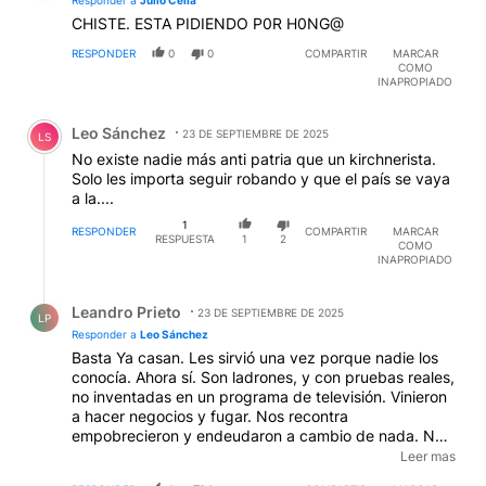
CHISTE. ESTA PIDIENDO P0R H0NG@
RESPONDER
0
0
COMPARTIR
MARCAR
COMO
INAPROPIADO
Comentario de Leo Sánchez.
Leo Sánchez
23 DE SEPTIEMBRE DE 2025
LS
No existe nadie más anti patria que un kirchnerista.
Solo les importa seguir robando y que el país se vaya
a la....
1
RESPONDER
COMPARTIR
MARCAR
RESPUESTA
1
2
COMO
INAPROPIADO
Respuesta de Leandro Prieto.
Leandro Prieto
23 DE SEPTIEMBRE DE 2025
LP
Responder a
Leo Sánchez
Basta Ya casan. Les sirvió una vez porque nadie los
conocía. Ahora sí. Son ladrones, y con pruebas reales,
no inventadas en un programa de televisión. Vinieron
a hacer negocios y fugar. Nos recontra
empobrecieron y endeudaron a cambio de nada. NO
hay consumo, cerraron empresas y cero inversiones.
Leer mas
Ya los salvó el blanqueo, las cosechas, el FMI y ahora