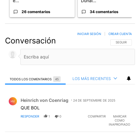
e...
Duhal...
26 comentarios
34 comentarios
INICIAR SESIÓN
|
CREAR CUENTA
Conversación
SIGA ESTA CO
SEGUIR
LOS MÁS RECIENTES
TODOS LOS COMENTARIOS
45
Todos los comentarios
Comentario de Heinrich von Coenriag.
Heinrich von Coenriag
24 DE SEPTIEMBRE DE 2025
HV
QUE BOL
RESPONDER
1
0
COMPARTIR
MARCAR
COMO
INAPROPIADO