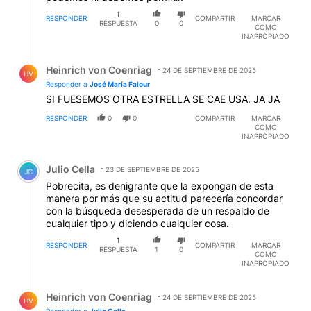
1
RESPONDER
COMPARTIR
MARCAR
RESPUESTA
0
0
COMO
INAPROPIADO
Respuesta de Heinrich von Coenriag.
Heinrich von Coenriag
24 DE SEPTIEMBRE DE 2025
HV
Responder a
José María Falour
SI FUESEMOS OTRA ESTRELLA SE CAE USA. JA JA
RESPONDER
0
0
COMPARTIR
MARCAR
COMO
INAPROPIADO
Comentario de Julio Cella.
Julio Cella
23 DE SEPTIEMBRE DE 2025
JC
Pobrecita, es denigrante que la expongan de esta
manera por más que su actitud parecería concordar
con la búsqueda desesperada de un respaldo de
cualquier tipo y diciendo cualquier cosa.
1
RESPONDER
COMPARTIR
MARCAR
RESPUESTA
1
0
COMO
INAPROPIADO
Respuesta de Heinrich von Coenriag.
Heinrich von Coenriag
24 DE SEPTIEMBRE DE 2025
HV
Responder a
Julio Cella