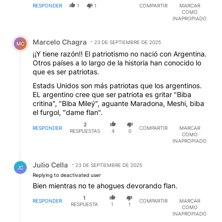
RESPONDER
1
1
COMPARTIR
MARCAR
COMO
INAPROPIADO
Comentario de Marcelo Chagra.
Marcelo Chagra
23 DE SEPTIEMBRE DE 2025
MC
¡¡Y tiene razón!! El patriotismo no nació con Argentina.
Otros países a lo largo de la historia han conocido lo
que es ser patriotas.
Estads Unidos son más patriotas que los argentinos.
EL argentino cree que ser patriota es gritar "Biba
critina", "Biba Mileý", aguante Maradona, Meshi, biba
el furgol, "dame flan".
2
RESPONDER
COMPARTIR
MARCAR
RESPUESTAS
4
0
COMO
INAPROPIADO
Respuesta de Julio Cella.
Julio Cella
23 DE SEPTIEMBRE DE 2025
JC
Replying to deactivated user
Bien mientras no te ahogues devorando flan.
1
RESPONDER
COMPARTIR
MARCAR
RESPUESTA
1
1
COMO
INAPROPIADO