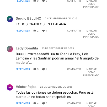
RESPONDER
0
0
COMPARTIR
MARCAR
Trump. Ni un problema pudieron resolverle a la gente,
COMO
no vimos un mango y tenemos una deuda impagable
INAPROPIADO
por generaciones
Comentario de Sergio BELLINO.
Sergio BELLINO
23 DE SEPTIEMBRE DE 2025
SB
TODOS CRANEOS EN LLAFANA
RESPONDER
2
1
COMPARTIR
MARCAR
COMO
INAPROPIADO
Comentario de Lady Domitila.
Lady Domitila
23 DE SEPTIEMBRE DE 2025
LD
Buuuuurrrrrraaaaaa!!Diría tu líder. La Brey, Lela
Lemoine y las Santillán podrían armar "el triangulo de
madera"...
RESPONDER
3
1
COMPARTIR
MARCAR
COMO
INAPROPIADO
Comentario de Héctor Rojas.
Héctor Rojas
23 DE SEPTIEMBRE DE 2025
HR
Todas las opiniones se deben escuchar. Pero está
claro que no todas son respetables
RESPONDER
4
0
COMPARTIR
MARCAR
COMO