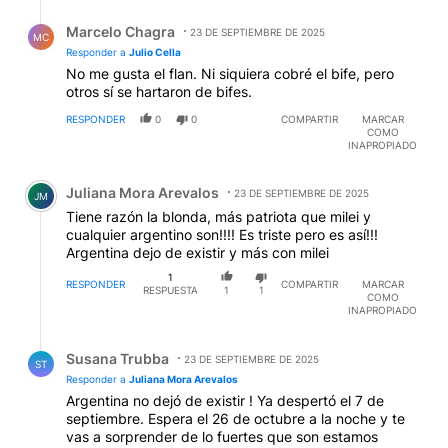
Respuesta de Marcelo Chagra.
Marcelo Chagra
23 DE SEPTIEMBRE DE 2025
MC
Responder a
Julio Cella
No me gusta el flan. Ni siquiera cobré el bife, pero
otros sí se hartaron de bifes.
RESPONDER
0
0
COMPARTIR
MARCAR
COMO
INAPROPIADO
Comentario de Juliana Mora Arevalos.
Juliana Mora Arevalos
23 DE SEPTIEMBRE DE 2025
JM
Tiene razón la blonda, más patriota que milei y
cualquier argentino son!!!! Es triste pero es así!!!
Argentina dejo de existir y más con milei
1
RESPONDER
COMPARTIR
MARCAR
RESPUESTA
1
1
COMO
INAPROPIADO
Respuesta de Susana Trubba.
Susana Trubba
23 DE SEPTIEMBRE DE 2025
ST
Responder a
Juliana Mora Arevalos
Argentina no dejó de existir ! Ya despertó el 7 de
septiembre. Espera el 26 de octubre a la noche y te
vas a sorprender de lo fuertes que son estamos