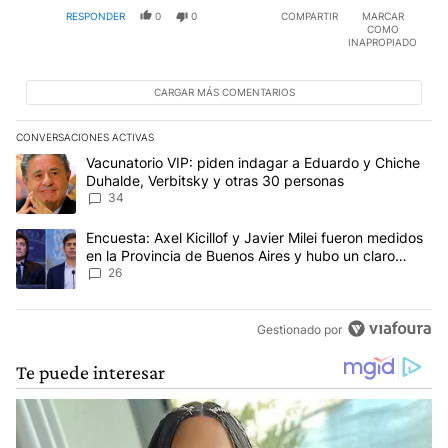
RESPONDER
0
0
COMPARTIR
MARCAR
COMO
INAPROPIADO
CARGAR MÁS COMENTARIOS
CONVERSACIONES ACTIVAS
Este listado muestra los artículos con más comentarios en los últim
Un artículo de tendencia con el título "Vacunatorio VIP: piden in
Vacunatorio VIP: piden indagar a Eduardo y Chiche
Duhalde, Verbitsky y otras 30 personas
34
Un artículo de tendencia con el título "Encuesta: Axel Kicillof y 
Encuesta: Axel Kicillof y Javier Milei fueron medidos
en la Provincia de Buenos Aires y hubo un claro
ganador
26
Gestionado por