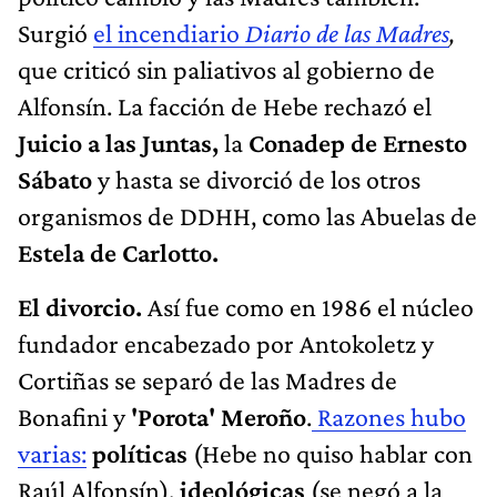
Surgió
el incendiario
Diario de las Madres
,
que criticó sin paliativos al gobierno de
Alfonsín. La facción de Hebe rechazó el
Juicio a las Juntas,
la
Conadep de Ernesto
Sábato
y hasta se divorció de los otros
organismos de DDHH, como las Abuelas de
Estela de Carlotto.
El divorcio.
Así fue como en 1986 el núcleo
fundador encabezado por Antokoletz y
Cortiñas se separó de las Madres de
Bonafini y
'Porota' Meroño
.
Razones hubo
varias:
políticas
(Hebe no quiso hablar con
Raúl Alfonsín),
ideológicas
(se negó a la