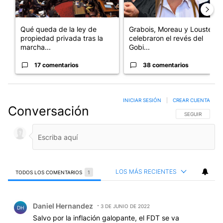
Qué queda de la ley de
Grabois, Moreau y Lousteau
propiedad privada tras la
celebraron el revés del
marcha...
Gobi...
17 comentarios
38 comentarios
INICIAR SESIÓN
|
CREAR CUENTA
Conversación
SIGA ESTA CO
SEGUIR
LOS MÁS RECIENTES
TODOS LOS COMENTARIOS
1
Todos los comentarios
Comentario de Daniel Hernandez.
Daniel Hernandez
3 DE JUNIO DE 2022
DH
Salvo por la inflación galopante, el FDT se va