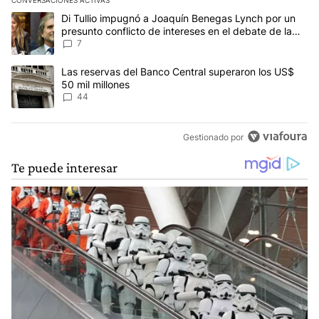
CONVERSACIONES ACTIVAS
Este listado muestra los artículos con más comentarios en los últim
Un artículo de tendencia con el título "Di Tullio impugnó a Joaquí
Di Tullio impugnó a Joaquín Benegas Lynch por un
presunto conflicto de intereses en el debate de la
Ley de Tierras
7
Un artículo de tendencia con el título "Las reservas del Banco Ce
Las reservas del Banco Central superaron los US$
50 mil millones
44
Gestionado por