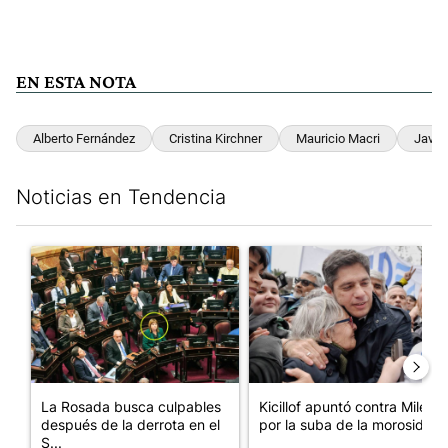
EN ESTA NOTA
Alberto Fernández
Cristina Kirchner
Mauricio Macri
Javier
Noticias en Tendencia
Este listado muestra los artículos con más comentarios en los últim
Un artículo de tendencia con el título "La Rosada busca culpabl
Un artículo de tendencia con el
La Rosada busca culpables
Kicillof apuntó contra Milei
después de la derrota en el
por la suba de la morosida...
S...