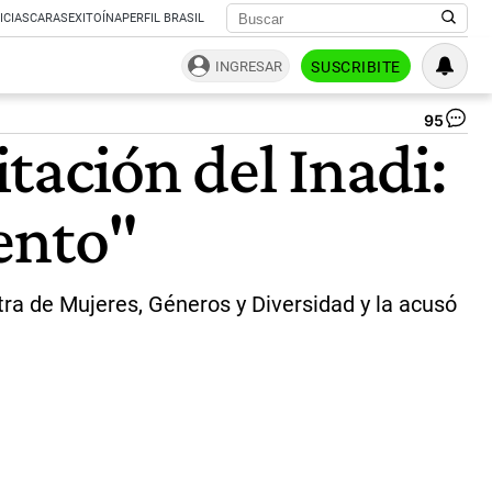
ICIAS
CARAS
EXITOÍNA
PERFIL BRASIL
INGRESAR
SUSCRIBITE
95
Mi
itación del Inadi:
Án
Pic
|
ento"
NA
stra de Mujeres, Géneros y Diversidad y la acusó